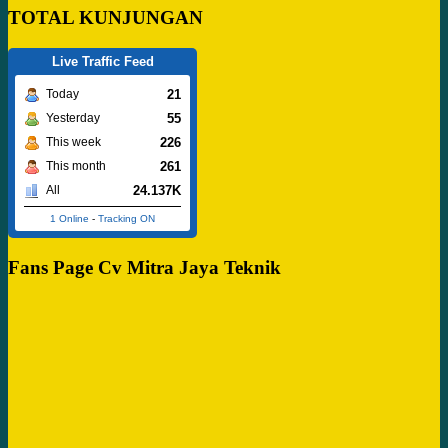
TOTAL KUNJUNGAN
Live Traffic Feed
21
Today
55
Yesterday
226
This week
261
This month
24.137K
All
1 Online
-
Tracking ON
Fans Page Cv Mitra Jaya Teknik