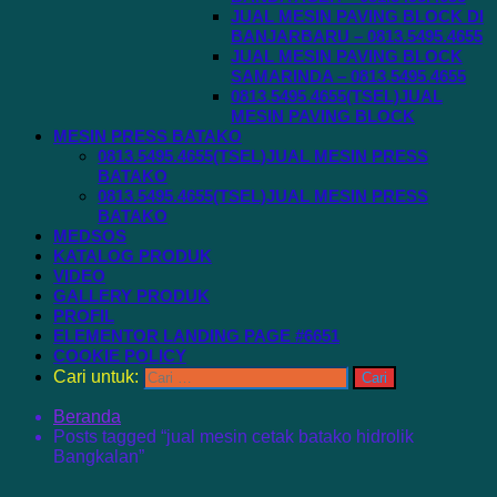
JUAL MESIN PAVING BLOCK DI
BANJARBARU – 0813.5495.4655
JUAL MESIN PAVING BLOCK
SAMARINDA – 0813.5495.4655
0813.5495.4655(TSEL)JUAL
MESIN PAVING BLOCK
MESIN PRESS BATAKO
0813.5495.4655(TSEL)JUAL MESIN PRESS
BATAKO
0813.5495.4655(TSEL)JUAL MESIN PRESS
BATAKO
MEDSOS
KATALOG PRODUK
VIDEO
GALLERY PRODUK
PROFIL
ELEMENTOR LANDING PAGE #6651
COOKIE POLICY
Cari untuk:
Beranda
Posts tagged “jual mesin cetak batako hidrolik
Bangkalan”