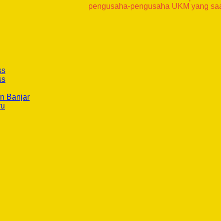
pengusaha-pengusaha UKM yang sa
ss
ss
n Banjar
ru