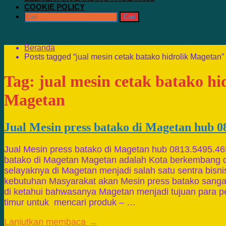
COOKIE POLICY
Cari
untuk:
Beranda
Posts tagged “jual mesin cetak batako hidrolik Magetan”
Tag:
jual mesin cetak batako hi
Magetan
Jual Mesin press batako di Magetan hub 0
Jual Mesin press batako di Magetan hub 0813.5495.46
batako di Magetan Magetan adalah Kota berkembang d
selayaknya di Magetan menjadi salah satu sentra bisn
kebutuhan Masyarakat akan Mesin press batako sangat 
di ketahui bahwasanya Magetan menjadi tujuan para pe
timur untuk mencari produk – …
Lanjutkan membaca →