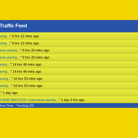
Traffic Feed
aving…
"
6 hrs 12 mins ago
aving…
"
6 hrs 12 mins ago
mesin paving…
"
9 hrs 20 mins ago
mesin paving…
"
9 hrs 20 mins ago
paving…
"
14 hrs 46 mins ago
paving…
"
14 hrs 46 mins ago
paving…
"
16 hrs 53 mins ago
paving…
"
16 hrs 53 mins ago
…
"
1 day ago
 0838.3060.0218 I Jual mesin paving…
"
1 day 2 hrs ago
Real Time
Tracking ON