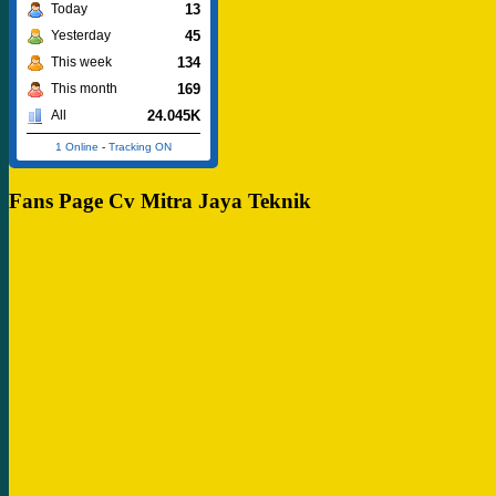
13
Today
45
Yesterday
134
This week
169
This month
24.045K
All
1 Online
-
Tracking ON
Fans Page Cv Mitra Jaya Teknik