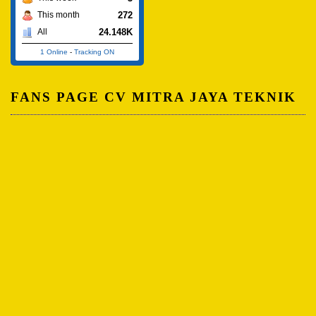
272
This month
24.148K
All
1 Online
-
Tracking ON
FANS PAGE CV MITRA JAYA TEKNIK