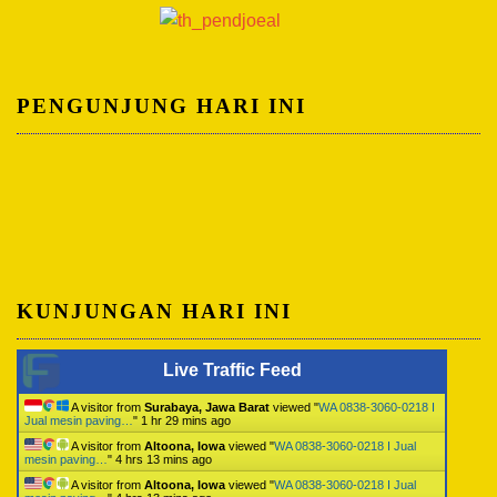
PENGUNJUNG HARI INI
KUNJUNGAN HARI INI
Live Traffic Feed
A visitor from
Surabaya, Jawa Barat
viewed "
WA 0838-3060-0218 I
Jual mesin paving…
"
1 hr 29 mins ago
A visitor from
Altoona, Iowa
viewed "
WA 0838-3060-0218 I Jual
mesin paving…
"
4 hrs 13 mins ago
A visitor from
Altoona, Iowa
viewed "
WA 0838-3060-0218 I Jual