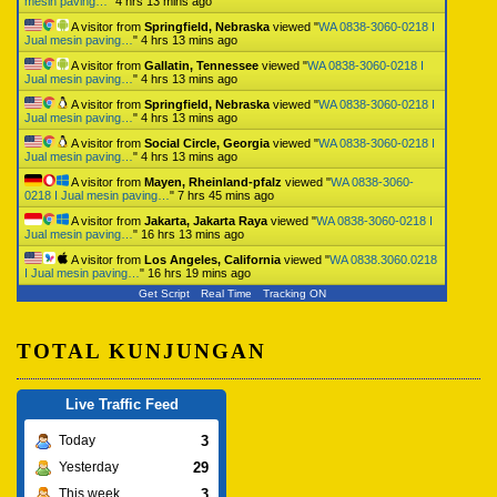
mesin paving…
"
4 hrs 13 mins ago
A visitor from
Springfield, Nebraska
viewed "
WA 0838-3060-0218 I
Jual mesin paving…
"
4 hrs 13 mins ago
A visitor from
Gallatin, Tennessee
viewed "
WA 0838-3060-0218 I
Jual mesin paving…
"
4 hrs 13 mins ago
A visitor from
Springfield, Nebraska
viewed "
WA 0838-3060-0218 I
Jual mesin paving…
"
4 hrs 13 mins ago
A visitor from
Social Circle, Georgia
viewed "
WA 0838-3060-0218 I
Jual mesin paving…
"
4 hrs 13 mins ago
A visitor from
Mayen, Rheinland-pfalz
viewed "
WA 0838-3060-
0218 I Jual mesin paving…
"
7 hrs 45 mins ago
A visitor from
Jakarta, Jakarta Raya
viewed "
WA 0838-3060-0218 I
Jual mesin paving…
"
16 hrs 13 mins ago
A visitor from
Los Angeles, California
viewed "
WA 0838.3060.0218
I Jual mesin paving…
"
16 hrs 19 mins ago
Get Script
Real Time
Tracking ON
TOTAL KUNJUNGAN
Live Traffic Feed
3
Today
29
Yesterday
3
This week