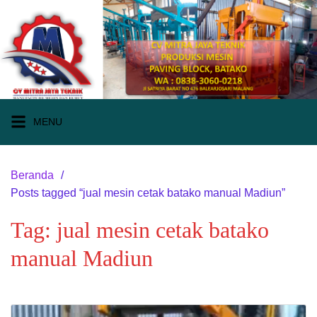
Langsung
ke
konten
MENU
Beranda
Posts tagged “jual mesin cetak batako manual Madiun”
Tag:
jual mesin cetak batako
manual Madiun