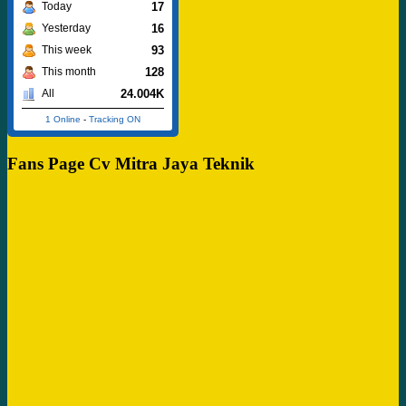
17
Today
16
Yesterday
93
This week
128
This month
24.004K
All
1 Online
-
Tracking ON
Fans Page Cv Mitra Jaya Teknik