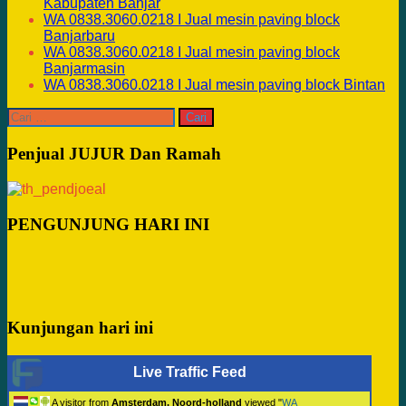
Kabupaten Banjar
WA 0838.3060.0218 I Jual mesin paving block
Banjarbaru
WA 0838.3060.0218 I Jual mesin paving block
Banjarmasin
WA 0838.3060.0218 I Jual mesin paving block Bintan
Cari
untuk:
Penjual JUJUR Dan Ramah
PENGUNJUNG HARI INI
Kunjungan hari ini
Live Traffic Feed
A visitor from
Amsterdam, Noord-holland
viewed "
WA