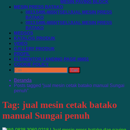
MESIN PAVING BLOCK
MESIN PRESS BATAKO
0813.5495.4655(TSEL)JUAL MESIN PRESS
BATAKO
0813.5495.4655(TSEL)JUAL MESIN PRESS
BATAKO
MEDSOS
KATALOG PRODUK
VIDEO
GALLERY PRODUK
PROFIL
ELEMENTOR LANDING PAGE #6651
COOKIE POLICY
Cari
untuk:
Beranda
Posts tagged “jual mesin cetak batako manual Sungai
penuh”
Tag:
jual mesin cetak batako
manual Sungai penuh