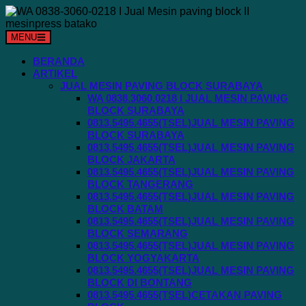
Langsung
ke
konten
MENU
BERANDA
ARTIKEL
JUAL MESIN PAVING BLOCK SURABAYA
WA 0838.3060.0218 I JUAL MESIN PAVING
BLOCK SURABAYA
0813.5495.4655(TSEL)JUAL MESIN PAVING
BLOCK SURABAYA
0813.5495.4655(TSEL)JUAL MESIN PAVING
BLOCK JAKARTA
0813.5495.4655(TSEL)JUAL MESIN PAVING
BLOCK TANGERANG
0813.5495.4655(TSEL)JUAL MESIN PAVING
BLOCK BATAM
0813.5495.4655(TSEL)JUAL MESIN PAVING
BLOCK SEMARANG
0813.5495.4655(TSEL)JUAL MESIN PAVING
BLOCK YOGYAKARTA
0813.5495.4655(TSEL)JUAL MESIN PAVING
BLOCK DI BONTANG
0813.5495.4655(TSEL)CETAKAN PAVING