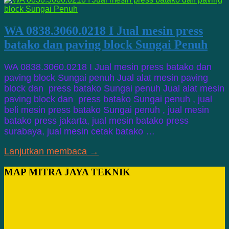
WA 0838.3060.0218 I Jual mesin press
batako dan paving block Sungai Penuh
WA 0838.3060.0218 I Jual mesin press batako dan
paving block Sungai penuh Jual alat mesin paving
block dan press batako Sungai penuh Jual alat mesin
paving block dan press batako Sungai penuh , jual
beli mesin press batako Sungai penuh , jual mesin
batako press jakarta, jual mesin batako press
surabaya, jual mesin cetak batako …
Lanjutkan membaca →
MAP MITRA JAYA TEKNIK