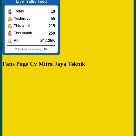
Live Traffic Feed
10
Today
55
Yesterday
215
This week
250
This month
24.126K
All
2 Online
-
Tracking ON
Fans Page Cv Mitra Jaya Teknik