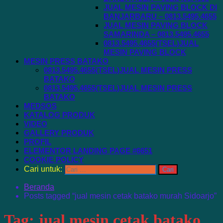
JUAL MESIN PAVING BLOCK DI
BANJARBARU – 0813.5495.4655
JUAL MESIN PAVING BLOCK
SAMARINDA – 0813.5495.4655
0813.5495.4655(TSEL)JUAL
MESIN PAVING BLOCK
MESIN PRESS BATAKO
0813.5495.4655(TSEL)JUAL MESIN PRESS
BATAKO
0813.5495.4655(TSEL)JUAL MESIN PRESS
BATAKO
MEDSOS
KATALOG PRODUK
VIDEO
GALLERY PRODUK
PROFIL
ELEMENTOR LANDING PAGE #6651
COOKIE POLICY
Cari untuk:
Beranda
Posts tagged “jual mesin cetak batako murah Sidoarjo”
Tag:
jual mesin cetak batako