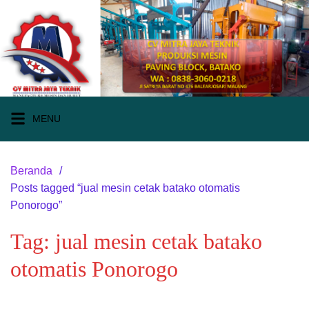
Langsung
ke
konten
MENU
Beranda
Posts tagged “jual mesin cetak batako otomatis
Ponorogo”
Tag:
jual mesin cetak batako
otomatis Ponorogo