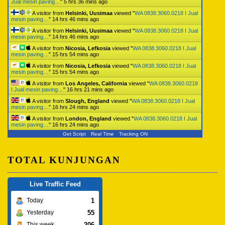
Jual mesin paving…
"
5 hrs 36 mins ago
A visitor from
Helsinki, Uusimaa
viewed "
WA 0838.3060.0218 I Jual
mesin paving…
"
14 hrs 46 mins ago
A visitor from
Helsinki, Uusimaa
viewed "
WA 0838.3060.0218 I Jual
mesin paving…
"
14 hrs 46 mins ago
A visitor from
Nicosia, Lefkosia
viewed "
WA 0838.3060.0218 I Jual
mesin paving…
"
15 hrs 54 mins ago
A visitor from
Nicosia, Lefkosia
viewed "
WA 0838.3060.0218 I Jual
mesin paving…
"
15 hrs 54 mins ago
A visitor from
Los Angeles, California
viewed "
WA 0838.3060.0218
I Jual mesin paving…
"
16 hrs 21 mins ago
A visitor from
Slough, England
viewed "
WA 0838.3060.0218 I Jual
mesin paving…
"
16 hrs 24 mins ago
A visitor from
London, England
viewed "
WA 0838.3060.0218 I Jual
mesin paving…
"
16 hrs 24 mins ago
Get Script
Real Time
Tracking ON
TOTAL KUNJUNGAN
Live Traffic Feed
1
Today
55
Yesterday
206
This week