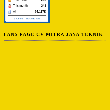
241
This month
24.117K
All
1 Online
-
Tracking ON
FANS PAGE CV MITRA JAYA TEKNIK