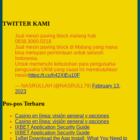
TWITTER KAMI
Jual mesin paving block malang hub
0838.3060.0218
Jual mesin paving block di Malang yang mana
bisa melayani permintaan untuk seluruh
Indonesia.
Untuk memenuhi kebutuhan para pengusaha-
pengusaha UKM yang saaat ini membutuhkan
mesin
https://t.co/h42XtEu10F
— NASRULLAH (@NASRULL79)
February 13,
2023
Pos-pos Terbaru
Casino en línea: visión general y opciones
Casino en línea: visión general y opciones
IXBET Application Security Guide
IXBET Application Security Guide
1xBet Download the App Install: What You Need to