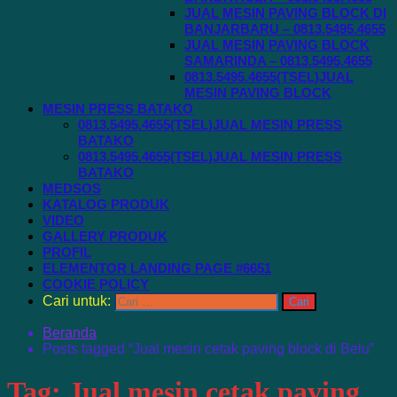
JUAL MESIN PAVING BLOCK DI
BANJARBARU – 0813.5495.4655
JUAL MESIN PAVING BLOCK
SAMARINDA – 0813.5495.4655
0813.5495.4655(TSEL)JUAL
MESIN PAVING BLOCK
MESIN PRESS BATAKO
0813.5495.4655(TSEL)JUAL MESIN PRESS
BATAKO
0813.5495.4655(TSEL)JUAL MESIN PRESS
BATAKO
MEDSOS
KATALOG PRODUK
VIDEO
GALLERY PRODUK
PROFIL
ELEMENTOR LANDING PAGE #6651
COOKIE POLICY
Cari untuk:
Beranda
Posts tagged “Jual mesin cetak paving block di Belu”
Tag:
Jual mesin cetak paving