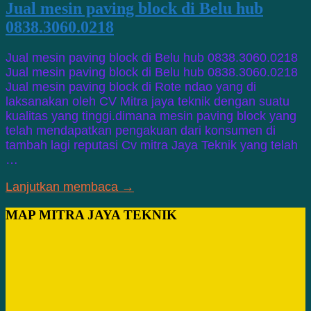
Jual mesin paving block di Belu hub
0838.3060.0218
Jual mesin paving block di Belu hub 0838.3060.0218
Jual mesin paving block di Belu hub 0838.3060.0218
Jual mesin paving block di Rote ndao yang di
laksanakan oleh CV Mitra jaya teknik dengan suatu
kualitas yang tinggi.dimana mesin paving block yang
telah mendapatkan pengakuan dari konsumen di
tambah lagi reputasi Cv mitra Jaya Teknik yang telah
…
Lanjutkan membaca →
MAP MITRA JAYA TEKNIK