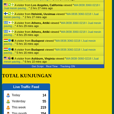
A visitor from
Los Angeles, California
viewed "
WA 0838.3060.0218 I
Jual mesin paving…
"
2 hrs 27 mins ago
A visitor from
Helsinki, Uusimaa
viewed "
WA 0838.3060.0218 I Jual
mesin paving…
"
2 hrs 27 mins ago
A visitor from
Athens, Attiki
viewed "
WA 0838.3060.0218 I Jual mesin
paving…
"
4 hrs 29 mins ago
A visitor from
Athens, Attiki
viewed "
WA 0838.3060.0218 I Jual mesin
paving…
"
4 hrs 29 mins ago
A visitor from
Budapest
viewed "
WA 0838.3060.0218 I Jual mesin
paving…
"
5 hrs 16 mins ago
A visitor from
Budapest
viewed "
WA 0838.3060.0218 I Jual mesin
paving…
"
5 hrs 16 mins ago
A visitor from
Ashburn, Virginia
viewed "
WA 0838-3060-0218 I Jual
mesin paving…
"
6 hrs 10 mins ago
Get Script
Real Time
Tracking ON
TOTAL KUNJUNGAN
Live Traffic Feed
14
Today
55
Yesterday
219
This week
254
This month