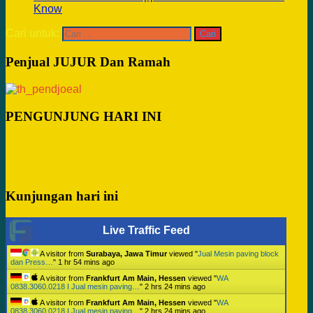
Know
Cari untuk:
Penjual JUJUR Dan Ramah
PENGUNJUNG HARI INI
Kunjungan hari ini
Live Traffic Feed
A visitor from
Surabaya, Jawa Timur
viewed "
Jual Mesin paving block
dan Press…
"
1 hr 54 mins ago
A visitor from
Frankfurt Am Main, Hessen
viewed "
WA
0838.3060.0218 I Jual mesin paving…
"
2 hrs 24 mins ago
A visitor from
Frankfurt Am Main, Hessen
viewed "
WA
0838.3060.0218 I Jual mesin paving…
"
2 hrs 24 mins ago