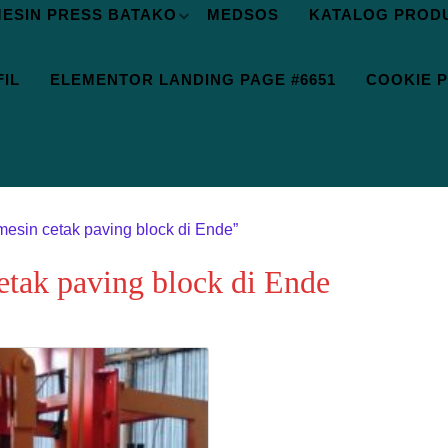
ESIN PRESS BATAKO
MEDSOS
KATALOG PROD
IL
ELEMENTOR LANDING PAGE #6651
COOKIE P
mesin cetak paving block di Ende”
etak paving block di Ende