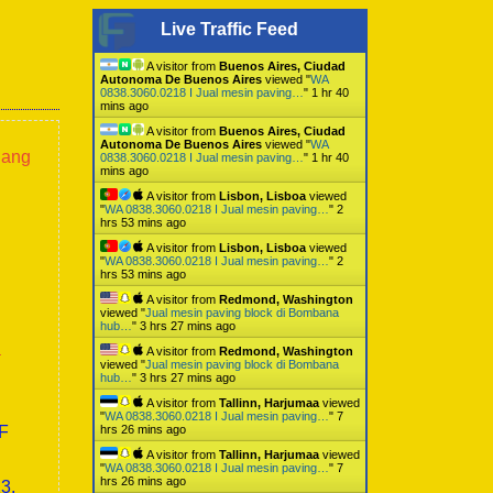
Live Traffic Feed
A visitor from
Buenos Aires, Ciudad
Autonoma De Buenos Aires
viewed "
WA
0838.3060.0218 I Jual mesin paving…
"
1 hr 40
mins ago
A visitor from
Buenos Aires, Ciudad
Autonoma De Buenos Aires
viewed "
WA
lang
0838.3060.0218 I Jual mesin paving…
"
1 hr 40
mins ago
A visitor from
Lisbon, Lisboa
viewed
"
WA 0838.3060.0218 I Jual mesin paving…
"
2
hrs 53 mins ago
A visitor from
Lisbon, Lisboa
viewed
"
WA 0838.3060.0218 I Jual mesin paving…
"
2
hrs 53 mins ago
A visitor from
Redmond, Washington
viewed "
Jual mesin paving block di Bombana
hub…
"
3 hrs 27 mins ago
a
A visitor from
Redmond, Washington
viewed "
Jual mesin paving block di Bombana
hub…
"
3 hrs 27 mins ago
A visitor from
Tallinn, Harjumaa
viewed
"
WA 0838.3060.0218 I Jual mesin paving…
"
7
0F
hrs 26 mins ago
A visitor from
Tallinn, Harjumaa
viewed
"
WA 0838.3060.0218 I Jual mesin paving…
"
7
hrs 26 mins ago
3,