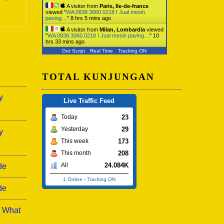
A visitor from
Paris, Ile-de-france
viewed "
WA 0838.3060.0218 I Jual mesin
paving…
"
8 hrs 5 mins ago
A visitor from
Milan, Lombardia
viewed
"
WA 0838.3060.0218 I Jual mesin paving…
"
10
hrs 33 mins ago
Get Script
Real Time
Tracking ON
TOTAL KUNJUNGAN
y
Live Traffic Feed
23
Today
29
Yesterday
y
173
This week
208
This month
24.084K
All
de
1 Online
-
Tracking ON
de
: What