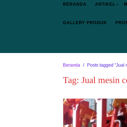
BERANDA
ARTIKEL
M
GALLERY PRODUK
PROF
Beranda
Posts tagged “Jual 
Tag:
Jual mesin c