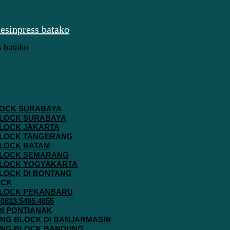
 BLOCK SURABAYA
 BLOCK SURABAYA
 BLOCK JAKARTA
G BLOCK TANGERANG
 BLOCK BATAM
G BLOCK SEMARANG
G BLOCK YOGYAKARTA
 BLOCK DI BONTANG
OCK
G BLOCK PEKANBARU
813.5495.4655
 DI PONTIANAK
AVING BLOCK DI BANJARMASIN
AVING BLOCK BANDUNG