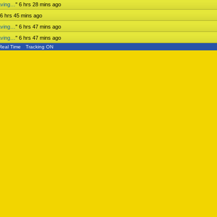
aving…
"
6 hrs 28 mins ago
6 hrs 45 mins ago
aving…
"
6 hrs 47 mins ago
aving…
"
6 hrs 47 mins ago
Real Time
Tracking ON