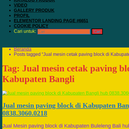
VIDEO
GALLERY PRODUK
PROFIL
ELEMENTOR LANDING PAGE #6651
COOKIE POLICY
Cari untuk:
Beranda
Posts tagged “Jual mesin cetak paving block di Kabupat
Tag:
Jual mesin cetak paving bl
Kabupaten Bangli
Jual mesin paving block di Kabupaten Ban
0838.3060.0218
Jual Mesin paving block di Kabupaten Buleleng Bali h