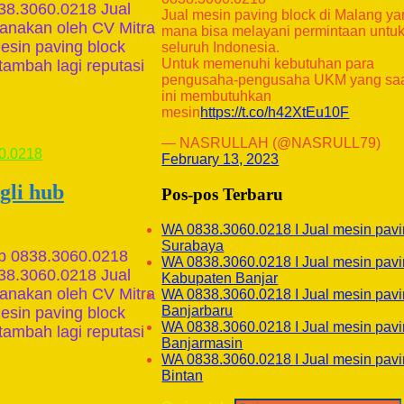
838.3060.0218 Jual
Jual mesin paving block di Malang y
sanakan oleh CV Mitra
mana bisa melayani permintaan untu
mesin paving block
seluruh Indonesia.
Untuk memenuhi kebutuhan para
ambah lagi reputasi
pengusaha-pengusaha UKM yang sa
ini membutuhkan
mesin
https://t.co/h42XtEu10F
— NASRULLAH (@NASRULL79)
February 13, 2023
gli hub
Pos-pos Terbaru
WA 0838.3060.0218 I Jual mesin pavi
Surabaya
ub 0838.3060.0218
WA 0838.3060.0218 I Jual mesin pavi
838.3060.0218 Jual
Kabupaten Banjar
sanakan oleh CV Mitra
WA 0838.3060.0218 I Jual mesin pavi
Banjarbaru
mesin paving block
WA 0838.3060.0218 I Jual mesin pavi
ambah lagi reputasi
Banjarmasin
WA 0838.3060.0218 I Jual mesin pavi
Bintan