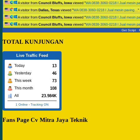
A visitor from
Council Bluffs, Iowa
viewed "
WA 0838-3060-0218 I Jual mesin p
A visitor from
Dallas, Texas
viewed "
WA 0838-3060-0218 I Jual mesin paving…
"
A visitor from
Council Bluffs, Iowa
viewed "
WA 0838-3060-0218 I Jual mesin p
A visitor from
Council Bluffs, Iowa
viewed "
WA 0838-3060-0218 I Jual mesin p
Get Script
TOTAL KUNJUNGAN
Live Traffic Feed
13
Today
46
Yesterday
73
This week
108
This month
23.984K
All
1 Online
-
Tracking ON
Fans Page Cv Mitra Jaya Teknik