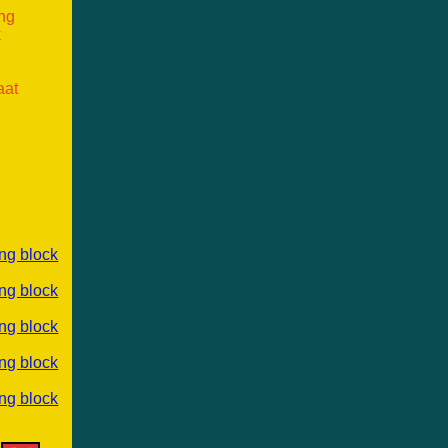
ang
k
aat
ng block
ng block
ng block
ng block
ng block