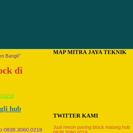
MAP MITRA JAYA TEKNIK
en Bangli”
ock di
gli hub
TWITTER KAMI
Jual mesin paving block malang hub
ub 0838.3060.0218
0838.3060.0218