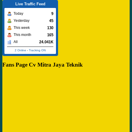
Live Traffic Feed
9
Today
45
Yesterday
130
This week
165
This month
24.041K
All
2 Online
-
Tracking ON
Fans Page Cv Mitra Jaya Teknik