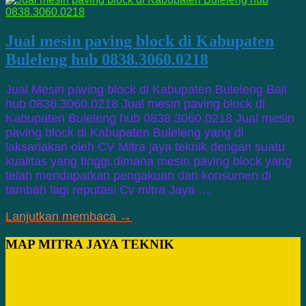
Jual mesin paving block di Kabupaten
Buleleng hub 0838.3060.0218
Jual Mesin paving block di Kabupaten Buleleng Bali
hub 0838.3060.0218 Jual mesin paving block di
Kabupaten Buleleng hub 0838.3060.0218 Jual mesin
paving block di Kabupaten Buleleng yang di
laksanakan oleh CV Mitra jaya teknik dengan suatu
kualitas yang tinggi.dimana mesin paving block yang
telah mendapatkan pengakuan dari konsumen di
tambah lagi reputasi Cv mitra Jaya …
Lanjutkan membaca →
MAP MITRA JAYA TEKNIK