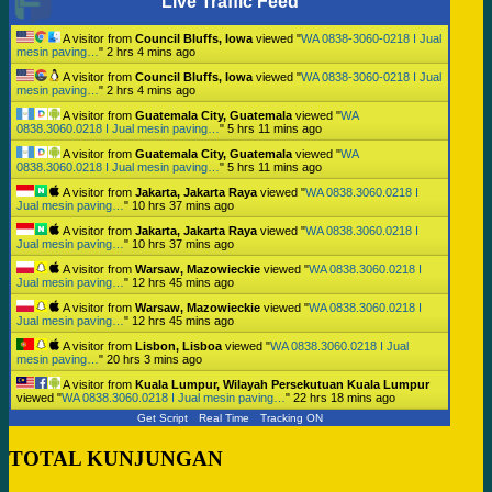
Live Traffic Feed
A visitor from
Council Bluffs, Iowa
viewed "
WA 0838-3060-0218 I Jual
mesin paving…
"
2 hrs 4 mins ago
A visitor from
Council Bluffs, Iowa
viewed "
WA 0838-3060-0218 I Jual
mesin paving…
"
2 hrs 4 mins ago
A visitor from
Guatemala City, Guatemala
viewed "
WA
0838.3060.0218 I Jual mesin paving…
"
5 hrs 11 mins ago
A visitor from
Guatemala City, Guatemala
viewed "
WA
0838.3060.0218 I Jual mesin paving…
"
5 hrs 11 mins ago
A visitor from
Jakarta, Jakarta Raya
viewed "
WA 0838.3060.0218 I
Jual mesin paving…
"
10 hrs 37 mins ago
A visitor from
Jakarta, Jakarta Raya
viewed "
WA 0838.3060.0218 I
Jual mesin paving…
"
10 hrs 37 mins ago
A visitor from
Warsaw, Mazowieckie
viewed "
WA 0838.3060.0218 I
Jual mesin paving…
"
12 hrs 45 mins ago
A visitor from
Warsaw, Mazowieckie
viewed "
WA 0838.3060.0218 I
Jual mesin paving…
"
12 hrs 45 mins ago
A visitor from
Lisbon, Lisboa
viewed "
WA 0838.3060.0218 I Jual
mesin paving…
"
20 hrs 3 mins ago
A visitor from
Kuala Lumpur, Wilayah Persekutuan Kuala Lumpur
viewed "
WA 0838.3060.0218 I Jual mesin paving…
"
22 hrs 18 mins ago
Get Script
Real Time
Tracking ON
TOTAL KUNJUNGAN