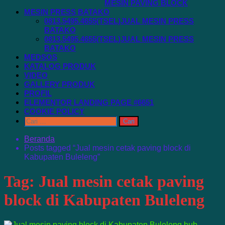
MESIN PAVING BLOCK
MESIN PRESS BATAKO
0813.5495.4655(TSEL)JUAL MESIN PRESS
BATAKO
0813.5495.4655(TSEL)JUAL MESIN PRESS
BATAKO
MEDSOS
KATALOG PRODUK
VIDEO
GALLERY PRODUK
PROFIL
ELEMENTOR LANDING PAGE #6651
COOKIE POLICY
Cari
untuk:
Beranda
Posts tagged “Jual mesin cetak paving block di
Kabupaten Buleleng”
Tag:
Jual mesin cetak paving
block di Kabupaten Buleleng