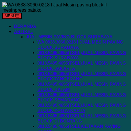
Langsung
ke
konten
MENU
BERANDA
ARTIKEL
JUAL MESIN PAVING BLOCK SURABAYA
WA 0838.3060.0218 I JUAL MESIN PAVING
BLOCK SURABAYA
0813.5495.4655(TSEL)JUAL MESIN PAVING
BLOCK SURABAYA
0813.5495.4655(TSEL)JUAL MESIN PAVING
BLOCK JAKARTA
0813.5495.4655(TSEL)JUAL MESIN PAVING
BLOCK TANGERANG
0813.5495.4655(TSEL)JUAL MESIN PAVING
BLOCK BATAM
0813.5495.4655(TSEL)JUAL MESIN PAVING
BLOCK SEMARANG
0813.5495.4655(TSEL)JUAL MESIN PAVING
BLOCK YOGYAKARTA
0813.5495.4655(TSEL)JUAL MESIN PAVING
BLOCK DI BONTANG
0813.5495.4655(TSEL)CETAKAN PAVING