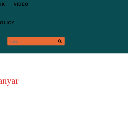
UK
VIDEO
OLICY
CARI
UNTUK:
anyar