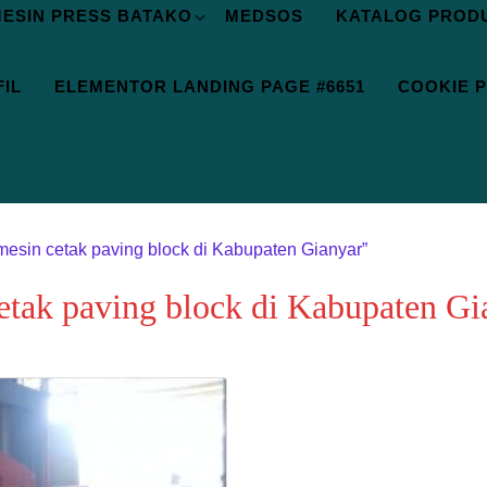
ESIN PRESS BATAKO
MEDSOS
KATALOG PROD
IL
ELEMENTOR LANDING PAGE #6651
COOKIE P
mesin cetak paving block di Kabupaten Gianyar”
cetak paving block di Kabupaten Gi