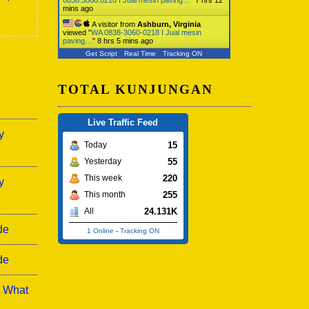
mins ago
A visitor from
Ashburn, Virginia
viewed "
WA 0838-3060-0218 I Jual mesin
paving…
"
8 hrs 5 mins ago
Get Script
Real Time
Tracking ON
TOTAL KUNJUNGAN
Live Traffic Feed
y
15
Today
55
Yesterday
220
This week
y
255
This month
24.131K
All
de
1 Online
-
Tracking ON
de
: What