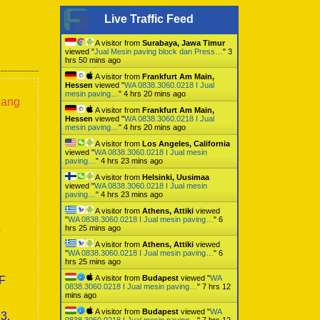
Live Traffic Feed
A visitor from
Surabaya, Jawa Timur
viewed "
Jual Mesin paving block dan Press…
"
3
hrs 50 mins ago
A visitor from
Frankfurt Am Main,
Hessen
viewed "
WA 0838.3060.0218 I Jual
mesin paving…
"
4 hrs 20 mins ago
lang
A visitor from
Frankfurt Am Main,
Hessen
viewed "
WA 0838.3060.0218 I Jual
mesin paving…
"
4 hrs 20 mins ago
A visitor from
Los Angeles, California
viewed "
WA 0838.3060.0218 I Jual mesin
paving…
"
4 hrs 23 mins ago
A visitor from
Helsinki, Uusimaa
viewed "
WA 0838.3060.0218 I Jual mesin
paving…
"
4 hrs 23 mins ago
A visitor from
Athens, Attiki
viewed
"
WA 0838.3060.0218 I Jual mesin paving…
"
6
a
hrs 25 mins ago
A visitor from
Athens, Attiki
viewed
"
WA 0838.3060.0218 I Jual mesin paving…
"
6
hrs 25 mins ago
A visitor from
Budapest
viewed "
WA
0F
0838.3060.0218 I Jual mesin paving…
"
7 hrs 12
mins ago
A visitor from
Budapest
viewed "
WA
3,
0838.3060.0218 I Jual mesin paving…
"
7 hrs 12