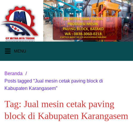
Langsung
ke
konten
MENU
Beranda
Posts tagged “Jual mesin cetak paving block di
Kabupaten Karangasem”
Tag:
Jual mesin cetak paving
block di Kabupaten Karangasem