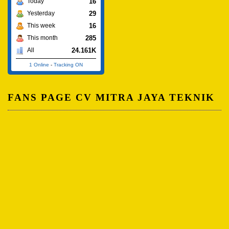
16
Today
29
Yesterday
16
This week
285
This month
24.161K
All
1 Online
-
Tracking ON
FANS PAGE CV MITRA JAYA TEKNIK