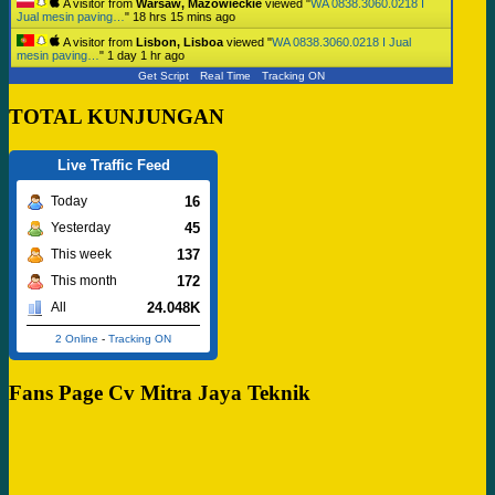
A visitor from
Warsaw, Mazowieckie
viewed "
WA 0838.3060.0218 I
Jual mesin paving…
"
18 hrs 15 mins ago
A visitor from
Lisbon, Lisboa
viewed "
WA 0838.3060.0218 I Jual
mesin paving…
"
1 day 1 hr ago
Get Script
Real Time
Tracking ON
TOTAL KUNJUNGAN
Live Traffic Feed
16
Today
45
Yesterday
137
This week
172
This month
24.048K
All
2 Online
-
Tracking ON
Fans Page Cv Mitra Jaya Teknik