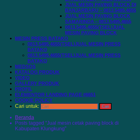
JUAL MESIN PAVING BLOCK DI
BANJARBARU – 0813.5495.4655
JUAL MESIN PAVING BLOCK
SAMARINDA – 0813.5495.4655
0813.5495.4655(TSEL)JUAL
MESIN PAVING BLOCK
MESIN PRESS BATAKO
0813.5495.4655(TSEL)JUAL MESIN PRESS
BATAKO
0813.5495.4655(TSEL)JUAL MESIN PRESS
BATAKO
MEDSOS
KATALOG PRODUK
VIDEO
GALLERY PRODUK
PROFIL
ELEMENTOR LANDING PAGE #6651
COOKIE POLICY
Cari untuk:
Beranda
Posts tagged “Jual mesin cetak paving block di
Kabupaten Klungkung”