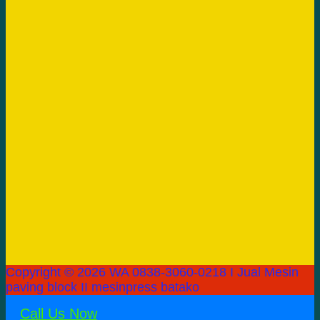
Copyright © 2026 WA 0838-3060-0218 I Jual Mesin
paving block II mesinpress batako
Call Us Now