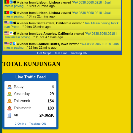
A visitor from
Lisbon, Lisboa
viewed "
WA 0838.3060.0218 I Jual
mesin paving…
"
8 hrs 21 mins ago
A visitor from
Lisbon, Lisboa
viewed "
WA 0838.3060.0218 I Jual
mesin paving…
"
8 hrs 21 mins ago
A visitor from
Santa Clara, California
viewed "
Jual Mesin paving block
dan Press…
"
9 hrs 38 mins ago
A visitor from
Los Angeles, California
viewed "
WA 0838.3060.0218 I
Jual mesin paving…
"
11 hrs 47 mins ago
A visitor from
Council Bluffs, Iowa
viewed "
WA 0838-3060-0218 I Jual
mesin paving…
"
18 hrs 22 mins ago
Get Script
Real Time
Tracking ON
TOTAL KUNJUNGAN
Live Traffic Feed
4
Today
29
Yesterday
154
This week
189
This month
24.065K
All
2 Online
-
Tracking ON