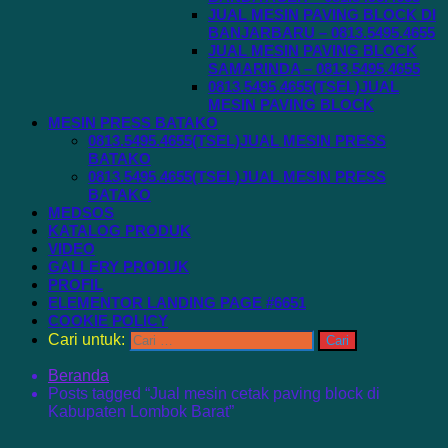
JUAL MESIN PAVING BLOCK DI
BANJARBARU – 0813.5495.4655
JUAL MESIN PAVING BLOCK
SAMARINDA – 0813.5495.4655
0813.5495.4655(TSEL)JUAL
MESIN PAVING BLOCK
MESIN PRESS BATAKO
0813.5495.4655(TSEL)JUAL MESIN PRESS
BATAKO
0813.5495.4655(TSEL)JUAL MESIN PRESS
BATAKO
MEDSOS
KATALOG PRODUK
VIDEO
GALLERY PRODUK
PROFIL
ELEMENTOR LANDING PAGE #6651
COOKIE POLICY
Cari untuk:
Beranda
Posts tagged “Jual mesin cetak paving block di
Kabupaten Lombok Barat”