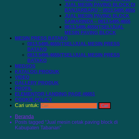
JUAL MESIN PAVING BLOCK DI
BANJARBARU – 0813.5495.4655
JUAL MESIN PAVING BLOCK
SAMARINDA – 0813.5495.4655
0813.5495.4655(TSEL)JUAL
MESIN PAVING BLOCK
MESIN PRESS BATAKO
0813.5495.4655(TSEL)JUAL MESIN PRESS
BATAKO
0813.5495.4655(TSEL)JUAL MESIN PRESS
BATAKO
MEDSOS
KATALOG PRODUK
VIDEO
GALLERY PRODUK
PROFIL
ELEMENTOR LANDING PAGE #6651
COOKIE POLICY
Cari untuk:
Beranda
Posts tagged “Jual mesin cetak paving block di
Kabupaten Tabanan”