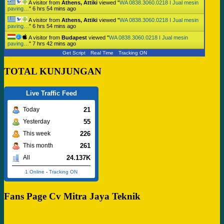
A visitor from
Athens, Attiki
viewed "
WA 0838.3060.0218 I Jual mesin
paving…
"
6 hrs 54 mins ago
A visitor from
Athens, Attiki
viewed "
WA 0838.3060.0218 I Jual mesin
paving…
"
6 hrs 54 mins ago
A visitor from
Budapest
viewed "
WA 0838.3060.0218 I Jual mesin
paving…
"
7 hrs 42 mins ago
Get Script
Real Time
Tracking ON
TOTAL KUNJUNGAN
Live Traffic Feed
21
Today
55
Yesterday
226
This week
261
This month
24.137K
All
1 Online
-
Tracking ON
Fans Page Cv Mitra Jaya Teknik