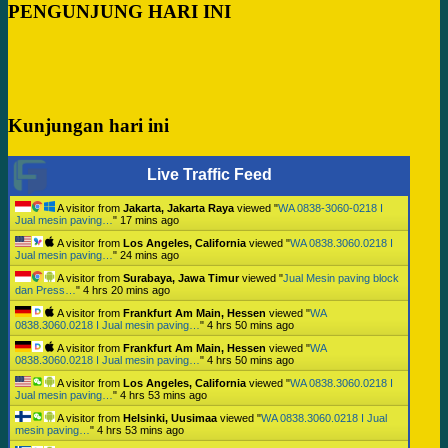
PENGUNJUNG HARI INI
Kunjungan hari ini
Live Traffic Feed
A visitor from
Jakarta, Jakarta Raya
viewed "
WA 0838-3060-0218 I
Jual mesin paving…
"
17 mins ago
A visitor from
Los Angeles, California
viewed "
WA 0838.3060.0218 I
Jual mesin paving…
"
24 mins ago
A visitor from
Surabaya, Jawa Timur
viewed "
Jual Mesin paving block
dan Press…
"
4 hrs 20 mins ago
A visitor from
Frankfurt Am Main, Hessen
viewed "
WA
0838.3060.0218 I Jual mesin paving…
"
4 hrs 50 mins ago
A visitor from
Frankfurt Am Main, Hessen
viewed "
WA
0838.3060.0218 I Jual mesin paving…
"
4 hrs 50 mins ago
A visitor from
Los Angeles, California
viewed "
WA 0838.3060.0218 I
Jual mesin paving…
"
4 hrs 53 mins ago
A visitor from
Helsinki, Uusimaa
viewed "
WA 0838.3060.0218 I Jual
mesin paving…
"
4 hrs 53 mins ago