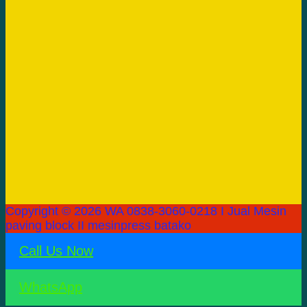
Copyright © 2026 WA 0838-3060-0218 I Jual Mesin
paving block II mesinpress batako
Call Us Now
WhatsApp