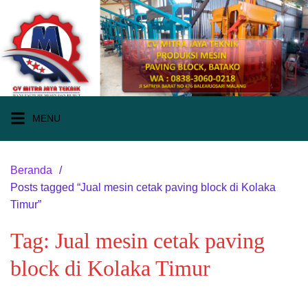
Langsung
ke
konten
MENU
Beranda
Posts tagged “Jual mesin cetak paving block di Kolaka
Timur”
Tag:
Jual mesin cetak paving
block di Kolaka Timur