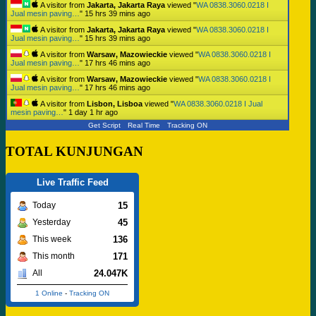
A visitor from
Jakarta, Jakarta Raya
viewed "
WA 0838.3060.0218 I
Jual mesin paving…
"
15 hrs 39 mins ago
A visitor from
Jakarta, Jakarta Raya
viewed "
WA 0838.3060.0218 I
Jual mesin paving…
"
15 hrs 39 mins ago
A visitor from
Warsaw, Mazowieckie
viewed "
WA 0838.3060.0218 I
Jual mesin paving…
"
17 hrs 46 mins ago
A visitor from
Warsaw, Mazowieckie
viewed "
WA 0838.3060.0218 I
Jual mesin paving…
"
17 hrs 46 mins ago
A visitor from
Lisbon, Lisboa
viewed "
WA 0838.3060.0218 I Jual
mesin paving…
"
1 day 1 hr ago
Get Script
Real Time
Tracking ON
TOTAL KUNJUNGAN
Live Traffic Feed
15
Today
45
Yesterday
136
This week
171
This month
24.047K
All
1 Online
-
Tracking ON