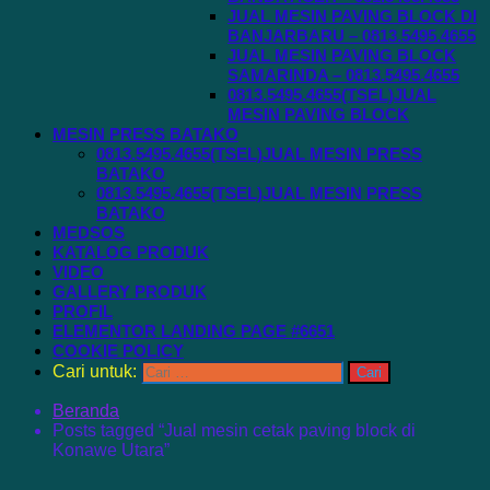
JUAL MESIN PAVING BLOCK DI
BANJARBARU – 0813.5495.4655
JUAL MESIN PAVING BLOCK
SAMARINDA – 0813.5495.4655
0813.5495.4655(TSEL)JUAL
MESIN PAVING BLOCK
MESIN PRESS BATAKO
0813.5495.4655(TSEL)JUAL MESIN PRESS
BATAKO
0813.5495.4655(TSEL)JUAL MESIN PRESS
BATAKO
MEDSOS
KATALOG PRODUK
VIDEO
GALLERY PRODUK
PROFIL
ELEMENTOR LANDING PAGE #6651
COOKIE POLICY
Cari untuk:
Beranda
Posts tagged “Jual mesin cetak paving block di
Konawe Utara”