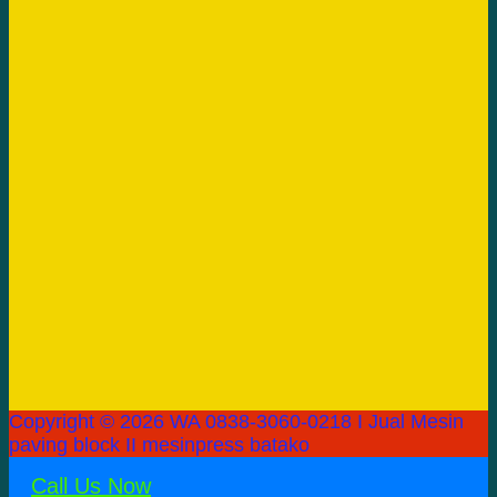
Copyright © 2026 WA 0838-3060-0218 I Jual Mesin
paving block II mesinpress batako
Call Us Now