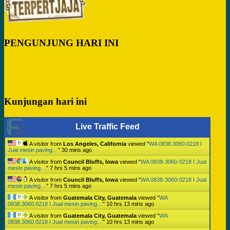
PENGUNJUNG HARI INI
Kunjungan hari ini
Live Traffic Feed
A visitor from
Los Angeles, California
viewed "
WA 0838.3060.0218 I
Jual mesin paving…
"
30 mins ago
A visitor from
Council Bluffs, Iowa
viewed "
WA 0838-3060-0218 I Jual
mesin paving…
"
7 hrs 5 mins ago
A visitor from
Council Bluffs, Iowa
viewed "
WA 0838-3060-0218 I Jual
mesin paving…
"
7 hrs 5 mins ago
A visitor from
Guatemala City, Guatemala
viewed "
WA
0838.3060.0218 I Jual mesin paving…
"
10 hrs 13 mins ago
A visitor from
Guatemala City, Guatemala
viewed "
WA
0838.3060.0218 I Jual mesin paving…
"
10 hrs 13 mins ago