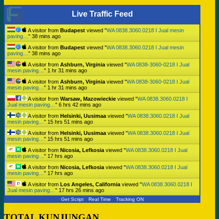
Live Traffic Feed
A visitor from
Budapest
viewed "
WA 0838.3060.0218 I Jual mesin
paving…
"
38 mins ago
A visitor from
Budapest
viewed "
WA 0838.3060.0218 I Jual mesin
paving…
"
38 mins ago
A visitor from
Ashburn, Virginia
viewed "
WA 0838-3060-0218 I Jual
mesin paving…
"
1 hr 31 mins ago
A visitor from
Ashburn, Virginia
viewed "
WA 0838-3060-0218 I Jual
mesin paving…
"
1 hr 31 mins ago
A visitor from
Warsaw, Mazowieckie
viewed "
WA 0838.3060.0218 I
Jual mesin paving…
"
6 hrs 42 mins ago
A visitor from
Helsinki, Uusimaa
viewed "
WA 0838.3060.0218 I Jual
mesin paving…
"
15 hrs 51 mins ago
A visitor from
Helsinki, Uusimaa
viewed "
WA 0838.3060.0218 I Jual
mesin paving…
"
15 hrs 51 mins ago
A visitor from
Nicosia, Lefkosia
viewed "
WA 0838.3060.0218 I Jual
mesin paving…
"
17 hrs ago
A visitor from
Nicosia, Lefkosia
viewed "
WA 0838.3060.0218 I Jual
mesin paving…
"
17 hrs ago
A visitor from
Los Angeles, California
viewed "
WA 0838.3060.0218 I
Jual mesin paving…
"
17 hrs 26 mins ago
Get Script
Real Time
Tracking ON
TOTAL KUNJUNGAN