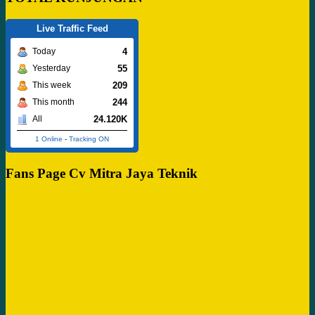
Live Traffic Feed
4
Today
55
Yesterday
209
This week
244
This month
24.120K
All
1 Online
-
Tracking ON
Fans Page Cv Mitra Jaya Teknik