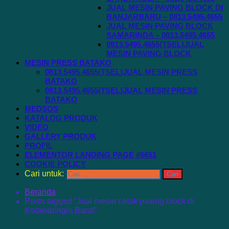
JUAL MESIN PAVING BLOCK DI
BANJARBARU – 0813.5495.4655
JUAL MESIN PAVING BLOCK
SAMARINDA – 0813.5495.4655
0813.5495.4655(TSEL)JUAL
MESIN PAVING BLOCK
MESIN PRESS BATAKO
0813.5495.4655(TSEL)JUAL MESIN PRESS
BATAKO
0813.5495.4655(TSEL)JUAL MESIN PRESS
BATAKO
MEDSOS
KATALOG PRODUK
VIDEO
GALLERY PRODUK
PROFIL
ELEMENTOR LANDING PAGE #6651
COOKIE POLICY
Cari untuk:
Beranda
Posts tagged “Jual mesin cetak paving block di
Kotawaringin Barat”