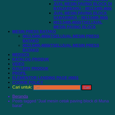
JUAL MESIN PAVING BLOCK DI
BANJARBARU – 0813.5495.4655
JUAL MESIN PAVING BLOCK
SAMARINDA – 0813.5495.4655
0813.5495.4655(TSEL)JUAL
MESIN PAVING BLOCK
MESIN PRESS BATAKO
0813.5495.4655(TSEL)JUAL MESIN PRESS
BATAKO
0813.5495.4655(TSEL)JUAL MESIN PRESS
BATAKO
MEDSOS
KATALOG PRODUK
VIDEO
GALLERY PRODUK
PROFIL
ELEMENTOR LANDING PAGE #6651
COOKIE POLICY
Cari untuk:
Beranda
Posts tagged “Jual mesin cetak paving block di Muna
barat”