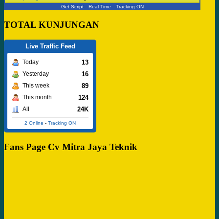
Get Script
Real Time
Tracking ON
TOTAL KUNJUNGAN
Live Traffic Feed
13
Today
16
Yesterday
89
This week
124
This month
24K
All
2 Online
-
Tracking ON
Fans Page Cv Mitra Jaya Teknik