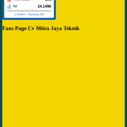
24.149K
All
1 Online
-
Tracking ON
Fans Page Cv Mitra Jaya Teknik