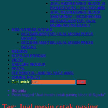
JUAL MESIN PAVING BLOCK DI
BANJARBARU – 0813.5495.4655
JUAL MESIN PAVING BLOCK
SAMARINDA – 0813.5495.4655
0813.5495.4655(TSEL)JUAL
MESIN PAVING BLOCK
MESIN PRESS BATAKO
0813.5495.4655(TSEL)JUAL MESIN PRESS
BATAKO
0813.5495.4655(TSEL)JUAL MESIN PRESS
BATAKO
MEDSOS
KATALOG PRODUK
VIDEO
GALLERY PRODUK
PROFIL
ELEMENTOR LANDING PAGE #6651
COOKIE POLICY
Cari untuk:
Beranda
Posts tagged “Jual mesin cetak paving block di Ngada”
Tag:
Jual mesin cetak paving