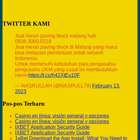
TWITTER KAMI
Jual mesin paving block malang hub
0838.3060.0218
Jual mesin paving block di Malang yang mana
bisa melayani permintaan untuk seluruh
Indonesia.
Untuk memenuhi kebutuhan para pengusaha-
pengusaha UKM yang saaat ini membutuhkan
mesin
https://t.co/h42XtEu10F
— NASRULLAH (@NASRULL79)
February 13,
2023
Pos-pos Terbaru
Casino en línea: visión general y opciones
Casino en línea: visión general y opciones
IXBET Application Security Guide
IXBET Application Security Guide
1xBet Download the App Install: What You Need to