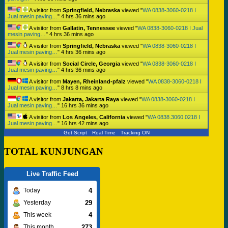
A visitor from
Springfield, Nebraska
viewed "
WA 0838-3060-0218 I
Jual mesin paving…
"
4 hrs 36 mins ago
A visitor from
Gallatin, Tennessee
viewed "
WA 0838-3060-0218 I Jual
mesin paving…
"
4 hrs 36 mins ago
A visitor from
Springfield, Nebraska
viewed "
WA 0838-3060-0218 I
Jual mesin paving…
"
4 hrs 36 mins ago
A visitor from
Social Circle, Georgia
viewed "
WA 0838-3060-0218 I
Jual mesin paving…
"
4 hrs 36 mins ago
A visitor from
Mayen, Rheinland-pfalz
viewed "
WA 0838-3060-0218 I
Jual mesin paving…
"
8 hrs 8 mins ago
A visitor from
Jakarta, Jakarta Raya
viewed "
WA 0838-3060-0218 I
Jual mesin paving…
"
16 hrs 36 mins ago
A visitor from
Los Angeles, California
viewed "
WA 0838.3060.0218 I
Jual mesin paving…
"
16 hrs 42 mins ago
Get Script
Real Time
Tracking ON
TOTAL KUNJUNGAN
Live Traffic Feed
4
Today
29
Yesterday
4
This week
273
This month