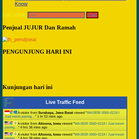
Know
Cari untuk:
Penjual JUJUR Dan Ramah
PENGUNJUNG HARI INI
Kunjungan hari ini
Live Traffic Feed
A visitor from
Surabaya, Jawa Barat
viewed "
WA 0838-3060-0218 I
Jual mesin paving…
"
1 hr 52 mins ago
A visitor from
Altoona, Iowa
viewed "
WA 0838-3060-0218 I Jual mesin
paving…
"
4 hrs 36 mins ago
A visitor from
Altoona, Iowa
viewed "
WA 0838-3060-0218 I Jual mesin
paving…
"
4 hrs 36 mins ago