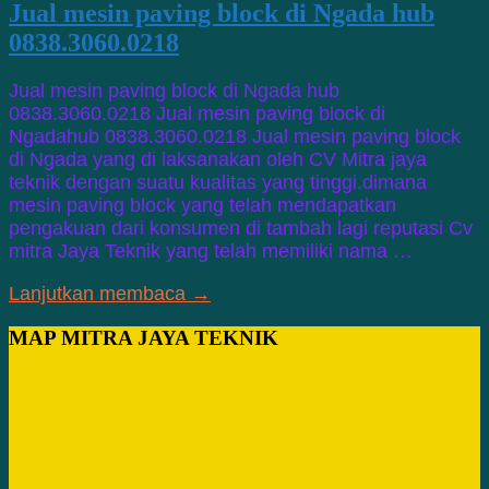
Jual mesin paving block di Ngada hub
0838.3060.0218
Jual mesin paving block di Ngada hub
0838.3060.0218 Jual mesin paving block di
Ngadahub 0838.3060.0218 Jual mesin paving block
di Ngada yang di laksanakan oleh CV Mitra jaya
teknik dengan suatu kualitas yang tinggi.dimana
mesin paving block yang telah mendapatkan
pengakuan dari konsumen di tambah lagi reputasi Cv
mitra Jaya Teknik yang telah memiliki nama …
Lanjutkan membaca →
MAP MITRA JAYA TEKNIK