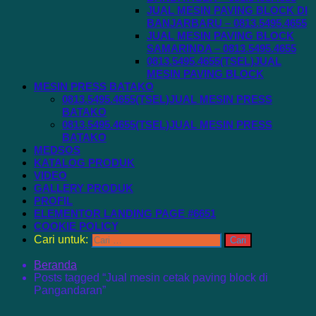
JUAL MESIN PAVING BLOCK DI
BANJARBARU – 0813.5495.4655
JUAL MESIN PAVING BLOCK
SAMARINDA – 0813.5495.4655
0813.5495.4655(TSEL)JUAL
MESIN PAVING BLOCK
MESIN PRESS BATAKO
0813.5495.4655(TSEL)JUAL MESIN PRESS
BATAKO
0813.5495.4655(TSEL)JUAL MESIN PRESS
BATAKO
MEDSOS
KATALOG PRODUK
VIDEO
GALLERY PRODUK
PROFIL
ELEMENTOR LANDING PAGE #6651
COOKIE POLICY
Cari untuk:
Beranda
Posts tagged “Jual mesin cetak paving block di
Pangandaran”