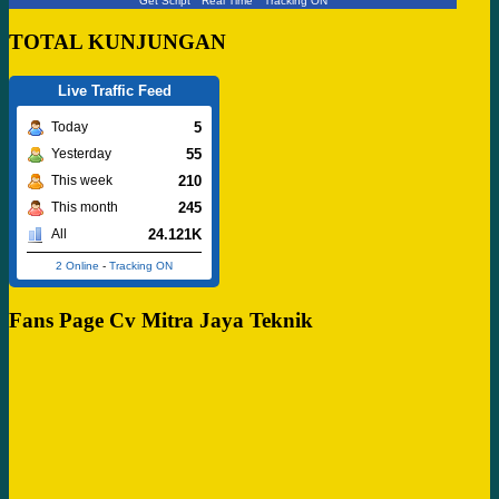
Get Script
Real Time
Tracking ON
TOTAL KUNJUNGAN
Live Traffic Feed
5
Today
55
Yesterday
210
This week
245
This month
24.121K
All
2 Online
-
Tracking ON
Fans Page Cv Mitra Jaya Teknik