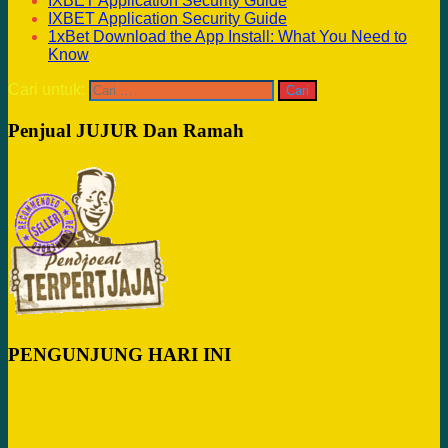
IXBET Application Security Guide
IXBET Application Security Guide
1xBet Download the App Install: What You Need to
Know
Cari untuk:
Penjual JUJUR Dan Ramah
PENGUNJUNG HARI INI