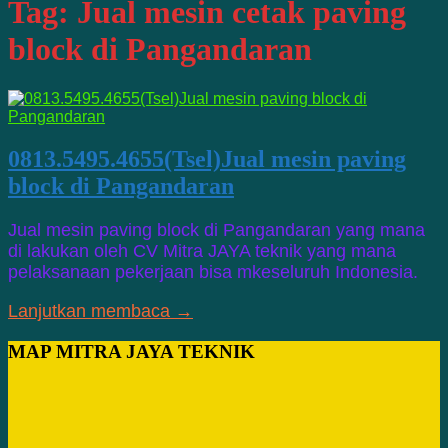
Tag:
Jual mesin cetak paving
block di Pangandaran
0813.5495.4655(Tsel)Jual mesin paving
block di Pangandaran
Jual mesin paving block di Pangandaran yang mana
di lakukan oleh CV Mitra JAYA teknik yang mana
pelaksanaan pekerjaan bisa mkeseluruh Indonesia.
Lanjutkan membaca →
MAP MITRA JAYA TEKNIK