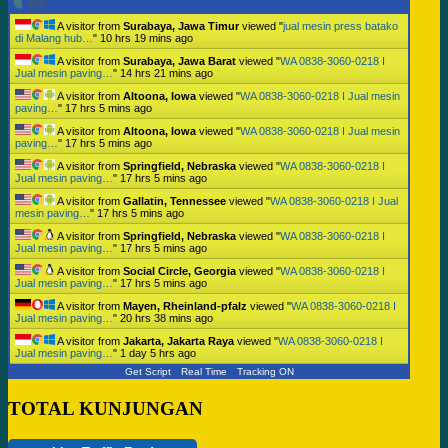
A visitor from
Surabaya, Jawa Timur
viewed "
jual mesin press batako
di Malang hub…
"
10 hrs 19 mins ago
A visitor from
Surabaya, Jawa Barat
viewed "
WA 0838-3060-0218 I
Jual mesin paving…
"
14 hrs 21 mins ago
A visitor from
Altoona, Iowa
viewed "
WA 0838-3060-0218 I Jual mesin
paving…
"
17 hrs 5 mins ago
A visitor from
Altoona, Iowa
viewed "
WA 0838-3060-0218 I Jual mesin
paving…
"
17 hrs 5 mins ago
A visitor from
Springfield, Nebraska
viewed "
WA 0838-3060-0218 I
Jual mesin paving…
"
17 hrs 5 mins ago
A visitor from
Gallatin, Tennessee
viewed "
WA 0838-3060-0218 I Jual
mesin paving…
"
17 hrs 5 mins ago
A visitor from
Springfield, Nebraska
viewed "
WA 0838-3060-0218 I
Jual mesin paving…
"
17 hrs 5 mins ago
A visitor from
Social Circle, Georgia
viewed "
WA 0838-3060-0218 I
Jual mesin paving…
"
17 hrs 5 mins ago
A visitor from
Mayen, Rheinland-pfalz
viewed "
WA 0838-3060-0218 I
Jual mesin paving…
"
20 hrs 38 mins ago
A visitor from
Jakarta, Jakarta Raya
viewed "
WA 0838-3060-0218 I
Jual mesin paving…
"
1 day 5 hrs ago
Get Script
Real Time
Tracking ON
TOTAL KUNJUNGAN