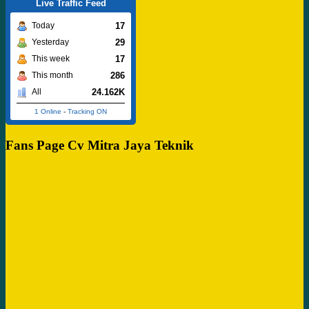
Live Traffic Feed
17
Today
29
Yesterday
17
This week
286
This month
24.162K
All
1 Online
-
Tracking ON
Fans Page Cv Mitra Jaya Teknik