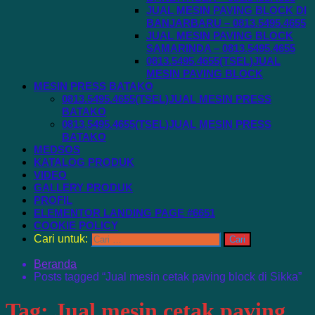
JUAL MESIN PAVING BLOCK DI
BANJARBARU – 0813.5495.4655
JUAL MESIN PAVING BLOCK
SAMARINDA – 0813.5495.4655
0813.5495.4655(TSEL)JUAL
MESIN PAVING BLOCK
MESIN PRESS BATAKO
0813.5495.4655(TSEL)JUAL MESIN PRESS
BATAKO
0813.5495.4655(TSEL)JUAL MESIN PRESS
BATAKO
MEDSOS
KATALOG PRODUK
VIDEO
GALLERY PRODUK
PROFIL
ELEMENTOR LANDING PAGE #6651
COOKIE POLICY
Cari untuk:
Beranda
Posts tagged “Jual mesin cetak paving block di Sikka”
Tag:
Jual mesin cetak paving