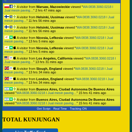
A visitor from
Warsaw, Mazowieckie
viewed "
WA 0838.3060.0218 I
Jual mesin paving…
"
2 hrs 47 mins ago
A visitor from
Helsinki, Uusimaa
viewed "
WA 0838.3060.0218 I Jual
mesin paving…
"
11 hrs 56 mins ago
A visitor from
Helsinki, Uusimaa
viewed "
WA 0838.3060.0218 I Jual
mesin paving…
"
11 hrs 56 mins ago
A visitor from
Nicosia, Lefkosia
viewed "
WA 0838.3060.0218 I Jual
mesin paving…
"
13 hrs 5 mins ago
A visitor from
Nicosia, Lefkosia
viewed "
WA 0838.3060.0218 I Jual
mesin paving…
"
13 hrs 5 mins ago
A visitor from
Los Angeles, California
viewed "
WA 0838.3060.0218 I
Jual mesin paving…
"
13 hrs 31 mins ago
A visitor from
Slough, England
viewed "
WA 0838.3060.0218 I Jual
mesin paving…
"
13 hrs 34 mins ago
A visitor from
London, England
viewed "
WA 0838.3060.0218 I Jual
mesin paving…
"
13 hrs 34 mins ago
A visitor from
Buenos Aires, Ciudad Autonoma De Buenos Aires
viewed "
WA 0838.3060.0218 I Jual mesin paving…
"
15 hrs 41 mins ago
A visitor from
Buenos Aires, Ciudad Autonoma De Buenos Aires
viewed "
WA 0838.3060.0218 I Jual mesin paving…
"
15 hrs 41 mins ago
Get Script
Real Time
Tracking ON
TOTAL KUNJUNGAN