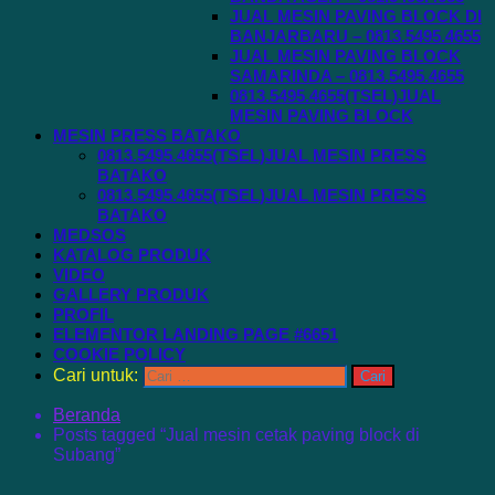
JUAL MESIN PAVING BLOCK DI
BANJARBARU – 0813.5495.4655
JUAL MESIN PAVING BLOCK
SAMARINDA – 0813.5495.4655
0813.5495.4655(TSEL)JUAL
MESIN PAVING BLOCK
MESIN PRESS BATAKO
0813.5495.4655(TSEL)JUAL MESIN PRESS
BATAKO
0813.5495.4655(TSEL)JUAL MESIN PRESS
BATAKO
MEDSOS
KATALOG PRODUK
VIDEO
GALLERY PRODUK
PROFIL
ELEMENTOR LANDING PAGE #6651
COOKIE POLICY
Cari untuk:
Beranda
Posts tagged “Jual mesin cetak paving block di
Subang”