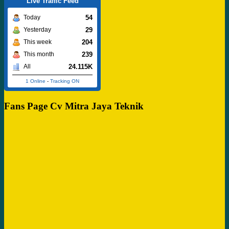
Live Traffic Feed
54
Today
29
Yesterday
204
This week
239
This month
24.115K
All
1 Online
-
Tracking ON
Fans Page Cv Mitra Jaya Teknik