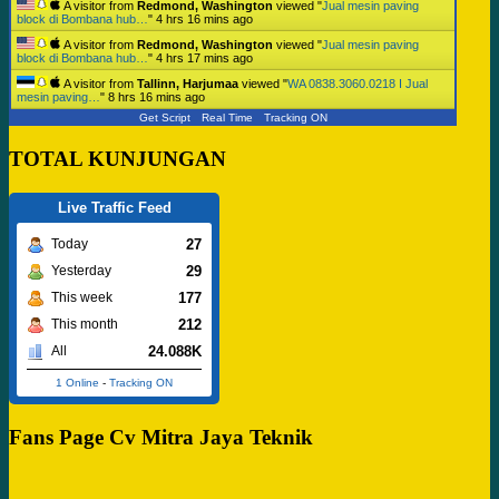
A visitor from
Redmond, Washington
viewed "
Jual mesin paving
block di Bombana hub…
"
4 hrs 16 mins ago
A visitor from
Redmond, Washington
viewed "
Jual mesin paving
block di Bombana hub…
"
4 hrs 17 mins ago
A visitor from
Tallinn, Harjumaa
viewed "
WA 0838.3060.0218 I Jual
mesin paving…
"
8 hrs 16 mins ago
Get Script
Real Time
Tracking ON
TOTAL KUNJUNGAN
Live Traffic Feed
27
Today
29
Yesterday
177
This week
212
This month
24.088K
All
1 Online
-
Tracking ON
Fans Page Cv Mitra Jaya Teknik