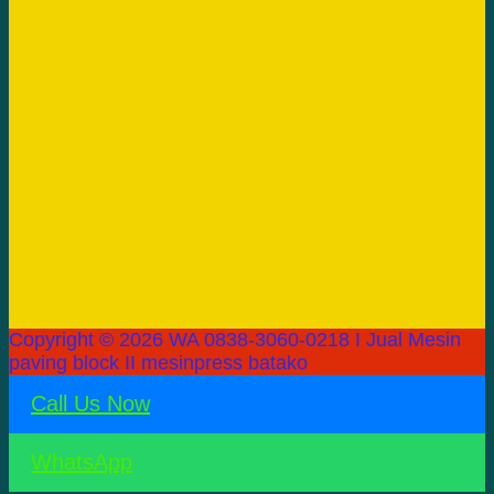
Copyright © 2026 WA 0838-3060-0218 I Jual Mesin
paving block II mesinpress batako
Call Us Now
WhatsApp