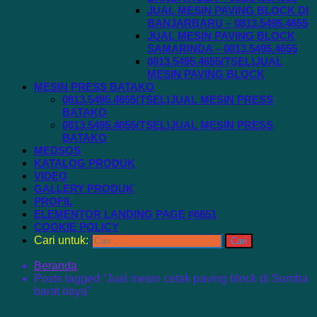
JUAL MESIN PAVING BLOCK DI
BANJARBARU – 0813.5495.4655
JUAL MESIN PAVING BLOCK
SAMARINDA – 0813.5495.4655
0813.5495.4655(TSEL)JUAL
MESIN PAVING BLOCK
MESIN PRESS BATAKO
0813.5495.4655(TSEL)JUAL MESIN PRESS
BATAKO
0813.5495.4655(TSEL)JUAL MESIN PRESS
BATAKO
MEDSOS
KATALOG PRODUK
VIDEO
GALLERY PRODUK
PROFIL
ELEMENTOR LANDING PAGE #6651
COOKIE POLICY
Cari untuk:
Beranda
Posts tagged “Jual mesin cetak paving block di Sumba
barat daya”