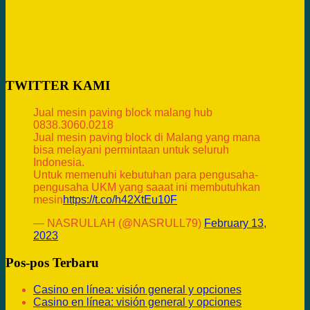
TWITTER KAMI
Jual mesin paving block malang hub
0838.3060.0218
Jual mesin paving block di Malang yang mana
bisa melayani permintaan untuk seluruh
Indonesia.
Untuk memenuhi kebutuhan para pengusaha-
pengusaha UKM yang saaat ini membutuhkan
mesin
https://t.co/h42XtEu10F
— NASRULLAH (@NASRULL79)
February 13,
2023
Pos-pos Terbaru
Casino en línea: visión general y opciones
Casino en línea: visión general y opciones