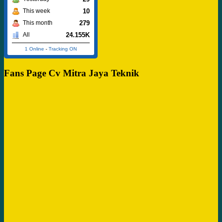
10
This week
279
This month
24.155K
All
1 Online
-
Tracking ON
Fans Page Cv Mitra Jaya Teknik