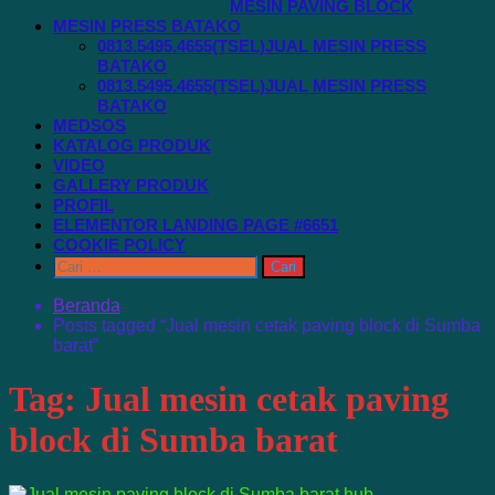
MESIN PAVING BLOCK
MESIN PRESS BATAKO
0813.5495.4655(TSEL)JUAL MESIN PRESS
BATAKO
0813.5495.4655(TSEL)JUAL MESIN PRESS
BATAKO
MEDSOS
KATALOG PRODUK
VIDEO
GALLERY PRODUK
PROFIL
ELEMENTOR LANDING PAGE #6651
COOKIE POLICY
Cari
untuk:
Beranda
Posts tagged “Jual mesin cetak paving block di Sumba
barat”
Tag:
Jual mesin cetak paving
block di Sumba barat