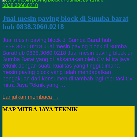
Jual mesin paving block di Sumba barat
hub 0838.3060.0218
Jual mesin paving block di Sumba Barat hub
0838.3060.0218 Jual mesin paving block di Sumba
Barathub 0838.3060.0218 Jual mesin paving block di
Sumba Barat yang di laksanakan oleh CV Mitra jaya
teknik dengan suatu kualitas yang tinggi.dimana
mesin paving block yang telah mendapatkan
pengakuan dari konsumen di tambah lagi reputasi Cv
mitra Jaya Teknik yang …
Lanjutkan membaca →
MAP MITRA JAYA TEKNIK