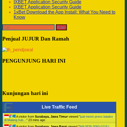
IXBET Application Security Guide
IXBET Application Security Guide
1xBet Download the App Install: What You Need to
Know
Cari
untuk:
Penjual JUJUR Dan Ramah
PENGUNJUNG HARI INI
Kunjungan hari ini
Live Traffic Feed
A visitor from
Surabaya, Jawa Timur
viewed "
jual mesin press batako
di Malang hub…
"
23 mins ago
A visitor from
Surabaya, Jawa Barat
viewed "
WA 0838-3060-0218 I