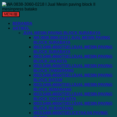
Langsung
ke
konten
MENU
BERANDA
ARTIKEL
JUAL MESIN PAVING BLOCK SURABAYA
WA 0838.3060.0218 I JUAL MESIN PAVING
BLOCK SURABAYA
0813.5495.4655(TSEL)JUAL MESIN PAVING
BLOCK SURABAYA
0813.5495.4655(TSEL)JUAL MESIN PAVING
BLOCK JAKARTA
0813.5495.4655(TSEL)JUAL MESIN PAVING
BLOCK TANGERANG
0813.5495.4655(TSEL)JUAL MESIN PAVING
BLOCK BATAM
0813.5495.4655(TSEL)JUAL MESIN PAVING
BLOCK SEMARANG
0813.5495.4655(TSEL)JUAL MESIN PAVING
BLOCK YOGYAKARTA
0813.5495.4655(TSEL)JUAL MESIN PAVING
BLOCK DI BONTANG
0813.5495.4655(TSEL)CETAKAN PAVING