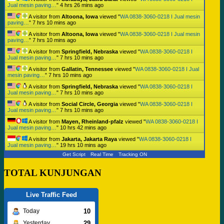
Jual mesin paving…
"
4 hrs 26 mins ago
A visitor from
Altoona, Iowa
viewed "
WA 0838-3060-0218 I Jual mesin
paving…
"
7 hrs 10 mins ago
A visitor from
Altoona, Iowa
viewed "
WA 0838-3060-0218 I Jual mesin
paving…
"
7 hrs 10 mins ago
A visitor from
Springfield, Nebraska
viewed "
WA 0838-3060-0218 I
Jual mesin paving…
"
7 hrs 10 mins ago
A visitor from
Gallatin, Tennessee
viewed "
WA 0838-3060-0218 I Jual
mesin paving…
"
7 hrs 10 mins ago
A visitor from
Springfield, Nebraska
viewed "
WA 0838-3060-0218 I
Jual mesin paving…
"
7 hrs 10 mins ago
A visitor from
Social Circle, Georgia
viewed "
WA 0838-3060-0218 I
Jual mesin paving…
"
7 hrs 10 mins ago
A visitor from
Mayen, Rheinland-pfalz
viewed "
WA 0838-3060-0218 I
Jual mesin paving…
"
10 hrs 42 mins ago
A visitor from
Jakarta, Jakarta Raya
viewed "
WA 0838-3060-0218 I
Jual mesin paving…
"
19 hrs 10 mins ago
Get Script
Real Time
Tracking ON
TOTAL KUNJUNGAN
Live Traffic Feed
10
Today
29
Yesterday