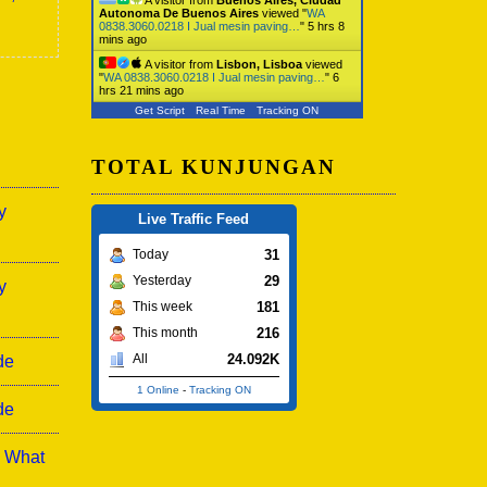
Autonoma De Buenos Aires
viewed "
WA
0838.3060.0218 I Jual mesin paving…
"
5 hrs 8
mins ago
A visitor from
Lisbon, Lisboa
viewed
"
WA 0838.3060.0218 I Jual mesin paving…
"
6
hrs 21 mins ago
Get Script
Real Time
Tracking ON
TOTAL KUNJUNGAN
y
Live Traffic Feed
31
Today
29
Yesterday
y
181
This week
216
This month
24.092K
All
de
1 Online
-
Tracking ON
de
: What