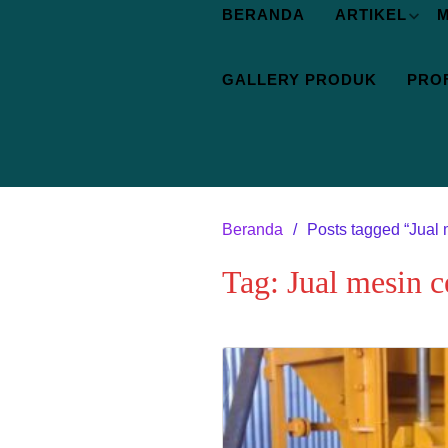
BERANDA
ARTIKEL
M
GALLERY PRODUK
PROF
Beranda
Posts tagged “Jual 
Tag:
Jual mesin c