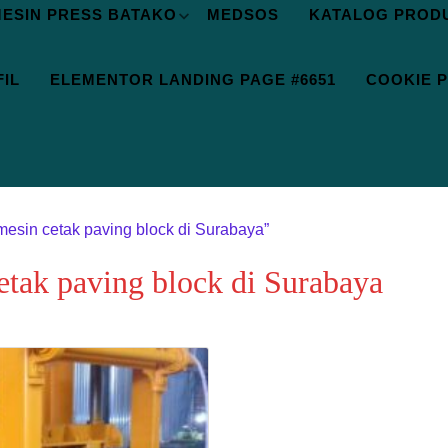
ESIN PRESS BATAKO
MEDSOS
KATALOG PROD
IL
ELEMENTOR LANDING PAGE #6651
COOKIE P
mesin cetak paving block di Surabaya”
etak paving block di Surabaya