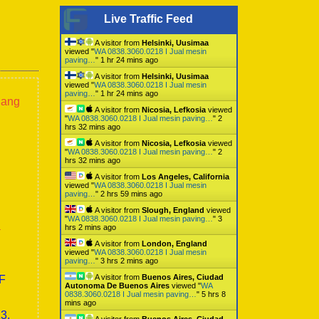
Live Traffic Feed
A visitor from
Helsinki, Uusimaa
viewed "
WA 0838.3060.0218 I Jual mesin
paving…
"
1 hr 24 mins ago
A visitor from
Helsinki, Uusimaa
viewed "
WA 0838.3060.0218 I Jual mesin
paving…
"
1 hr 24 mins ago
lang
A visitor from
Nicosia, Lefkosia
viewed
"
WA 0838.3060.0218 I Jual mesin paving…
"
2
hrs 32 mins ago
A visitor from
Nicosia, Lefkosia
viewed
"
WA 0838.3060.0218 I Jual mesin paving…
"
2
hrs 32 mins ago
A visitor from
Los Angeles, California
viewed "
WA 0838.3060.0218 I Jual mesin
paving…
"
2 hrs 59 mins ago
A visitor from
Slough, England
viewed
"
WA 0838.3060.0218 I Jual mesin paving…
"
3
a
hrs 2 mins ago
A visitor from
London, England
viewed "
WA 0838.3060.0218 I Jual mesin
paving…
"
3 hrs 2 mins ago
A visitor from
Buenos Aires, Ciudad
0F
Autonoma De Buenos Aires
viewed "
WA
0838.3060.0218 I Jual mesin paving…
"
5 hrs 8
mins ago
3,
A visitor from
Buenos Aires, Ciudad