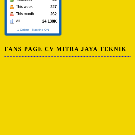
227
This week
262
This month
24.138K
All
1 Online
-
Tracking ON
FANS PAGE CV MITRA JAYA TEKNIK