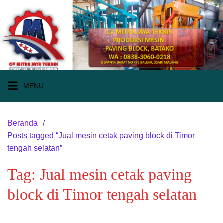
Langsung
ke
konten
MENU
Beranda
Posts tagged “Jual mesin cetak paving block di Timor
tengah selatan”
Tag:
Jual mesin cetak paving
block di Timor tengah selatan