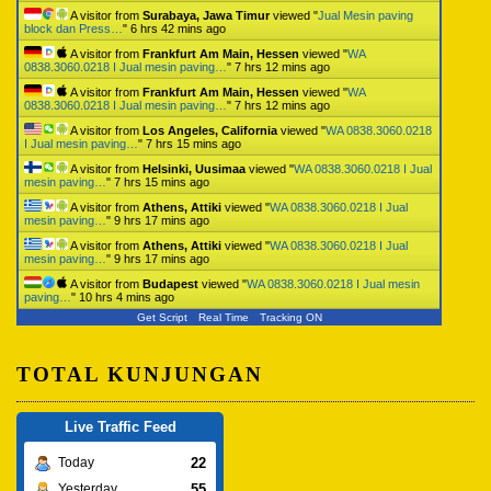
A visitor from
Surabaya, Jawa Timur
viewed "
Jual Mesin paving
block dan Press…
"
6 hrs 42 mins ago
A visitor from
Frankfurt Am Main, Hessen
viewed "
WA
0838.3060.0218 I Jual mesin paving…
"
7 hrs 12 mins ago
A visitor from
Frankfurt Am Main, Hessen
viewed "
WA
0838.3060.0218 I Jual mesin paving…
"
7 hrs 12 mins ago
A visitor from
Los Angeles, California
viewed "
WA 0838.3060.0218
I Jual mesin paving…
"
7 hrs 15 mins ago
A visitor from
Helsinki, Uusimaa
viewed "
WA 0838.3060.0218 I Jual
mesin paving…
"
7 hrs 15 mins ago
A visitor from
Athens, Attiki
viewed "
WA 0838.3060.0218 I Jual
mesin paving…
"
9 hrs 17 mins ago
A visitor from
Athens, Attiki
viewed "
WA 0838.3060.0218 I Jual
mesin paving…
"
9 hrs 17 mins ago
A visitor from
Budapest
viewed "
WA 0838.3060.0218 I Jual mesin
paving…
"
10 hrs 4 mins ago
Get Script
Real Time
Tracking ON
TOTAL KUNJUNGAN
Live Traffic Feed
22
Today
55
Yesterday