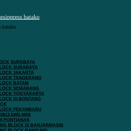
 BLOCK SURABAYA
 BLOCK SURABAYA
 BLOCK JAKARTA
G BLOCK TANGERANG
 BLOCK BATAM
G BLOCK SEMARANG
G BLOCK YOGYAKARTA
 BLOCK DI BONTANG
OCK
G BLOCK PEKANBARU
813.5495.4655
 DI PONTIANAK
AVING BLOCK DI BANJARMASIN
AVING BLOCK BANDUNG