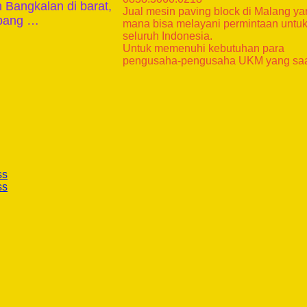
n Bangkalan di barat,
Jual mesin paving block di Malang y
mpang …
mana bisa melayani permintaan untu
seluruh Indonesia.
Untuk memenuhi kebutuhan para
pengusaha-pengusaha UKM yang sa
ss
ss