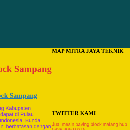
MAP MITRA JAYA TEKNIK
lock Sampang
lock Sampang
ng Kabupaten
TWITTER KAMI
dapat di Pulau
, Indonesia. Bunda
Jual mesin paving block malang hub
ni berbatasan dengan
0838.3060.0218