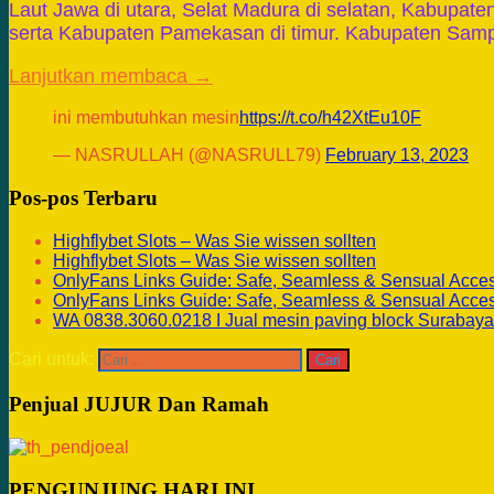
Laut Jawa di utara, Selat Madura di selatan, Kabupate
serta Kabupaten Pamekasan di timur. Kabupaten Sa
Lanjutkan membaca →
ini membutuhkan mesin
https://t.co/h42XtEu10F
— NASRULLAH (@NASRULL79)
February 13, 2023
Pos-pos Terbaru
Highflybet Slots – Was Sie wissen sollten
Highflybet Slots – Was Sie wissen sollten
OnlyFans Links Guide: Safe, Seamless & Sensual Acce
OnlyFans Links Guide: Safe, Seamless & Sensual Acce
WA 0838.3060.0218 I Jual mesin paving block Surabaya
Cari untuk:
Penjual JUJUR Dan Ramah
PENGUNJUNG HARI INI