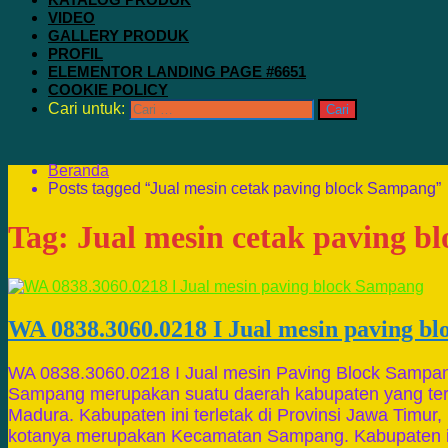
VIDEO
GALLERY PRODUK
PROFIL
ELEMENTOR LANDING PAGE #6651
COOKIE POLICY
Cari untuk:
Beranda
Posts tagged “Jual mesin cetak paving block Sampang”
Tag:
Jual mesin cetak paving b
WA 0838.3060.0218 I Jual mesin paving b
WA 0838.3060.0218 I Jual mesin Paving Block Sampa
Sampang merupakan suatu daerah kabupaten yang ter
Madura. Kabupaten ini terletak di Provinsi Jawa Timur
kotanya merupakan Kecamatan Sampang. Kabupaten i