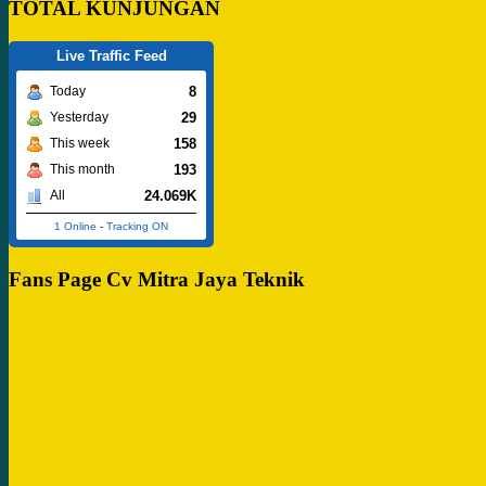
TOTAL KUNJUNGAN
Live Traffic Feed
8
Today
29
Yesterday
158
This week
193
This month
24.069K
All
1 Online
-
Tracking ON
Fans Page Cv Mitra Jaya Teknik