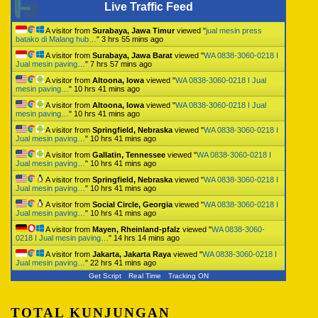
Live Traffic Feed
A visitor from
Surabaya, Jawa Timur
viewed "
jual mesin press
batako di Malang hub…
"
3 hrs 55 mins ago
A visitor from
Surabaya, Jawa Barat
viewed "
WA 0838-3060-0218 I
Jual mesin paving…
"
7 hrs 57 mins ago
A visitor from
Altoona, Iowa
viewed "
WA 0838-3060-0218 I Jual
mesin paving…
"
10 hrs 41 mins ago
A visitor from
Altoona, Iowa
viewed "
WA 0838-3060-0218 I Jual
mesin paving…
"
10 hrs 41 mins ago
A visitor from
Springfield, Nebraska
viewed "
WA 0838-3060-0218 I
Jual mesin paving…
"
10 hrs 41 mins ago
A visitor from
Gallatin, Tennessee
viewed "
WA 0838-3060-0218 I
Jual mesin paving…
"
10 hrs 41 mins ago
A visitor from
Springfield, Nebraska
viewed "
WA 0838-3060-0218 I
Jual mesin paving…
"
10 hrs 41 mins ago
A visitor from
Social Circle, Georgia
viewed "
WA 0838-3060-0218 I
Jual mesin paving…
"
10 hrs 41 mins ago
A visitor from
Mayen, Rheinland-pfalz
viewed "
WA 0838-3060-
0218 I Jual mesin paving…
"
14 hrs 14 mins ago
A visitor from
Jakarta, Jakarta Raya
viewed "
WA 0838-3060-0218 I
Jual mesin paving…
"
22 hrs 41 mins ago
Get Script
Real Time
Tracking ON
TOTAL KUNJUNGAN