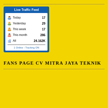
Live Traffic Feed
17
Today
29
Yesterday
17
This week
286
This month
24.162K
All
1 Online
-
Tracking ON
FANS PAGE CV MITRA JAYA TEKNIK