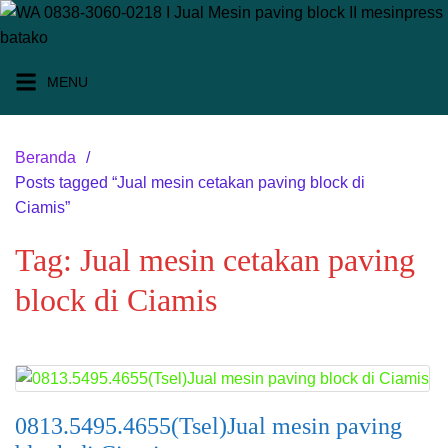
Langsung
ke
konten
MENU
Beranda
Posts tagged “Jual mesin cetakan paving block di
Ciamis”
Tag:
Jual mesin cetakan paving
block di Ciamis
0813.5495.4655(Tsel)Jual mesin paving