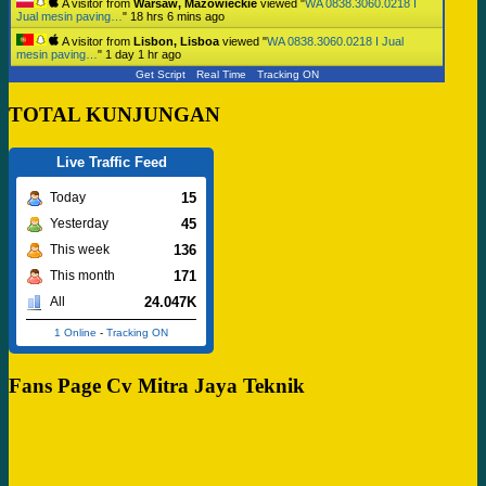
A visitor from
Warsaw, Mazowieckie
viewed "
WA 0838.3060.0218 I
Jual mesin paving…
"
18 hrs 6 mins ago
A visitor from
Lisbon, Lisboa
viewed "
WA 0838.3060.0218 I Jual
mesin paving…
"
1 day 1 hr ago
Get Script
Real Time
Tracking ON
TOTAL KUNJUNGAN
Live Traffic Feed
15
Today
45
Yesterday
136
This week
171
This month
24.047K
All
1 Online
-
Tracking ON
Fans Page Cv Mitra Jaya Teknik