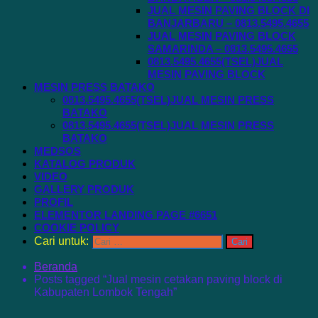
JUAL MESIN PAVING BLOCK DI
BANJARBARU – 0813.5495.4655
JUAL MESIN PAVING BLOCK
SAMARINDA – 0813.5495.4655
0813.5495.4655(TSEL)JUAL
MESIN PAVING BLOCK
MESIN PRESS BATAKO
0813.5495.4655(TSEL)JUAL MESIN PRESS
BATAKO
0813.5495.4655(TSEL)JUAL MESIN PRESS
BATAKO
MEDSOS
KATALOG PRODUK
VIDEO
GALLERY PRODUK
PROFIL
ELEMENTOR LANDING PAGE #6651
COOKIE POLICY
Cari untuk:
Beranda
Posts tagged “Jual mesin cetakan paving block di
Kabupaten Lombok Tengah”