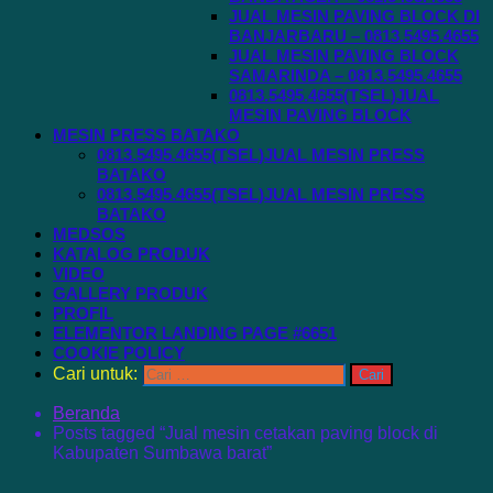
JUAL MESIN PAVING BLOCK DI
BANJARBARU – 0813.5495.4655
JUAL MESIN PAVING BLOCK
SAMARINDA – 0813.5495.4655
0813.5495.4655(TSEL)JUAL
MESIN PAVING BLOCK
MESIN PRESS BATAKO
0813.5495.4655(TSEL)JUAL MESIN PRESS
BATAKO
0813.5495.4655(TSEL)JUAL MESIN PRESS
BATAKO
MEDSOS
KATALOG PRODUK
VIDEO
GALLERY PRODUK
PROFIL
ELEMENTOR LANDING PAGE #6651
COOKIE POLICY
Cari untuk:
Beranda
Posts tagged “Jual mesin cetakan paving block di
Kabupaten Sumbawa barat”