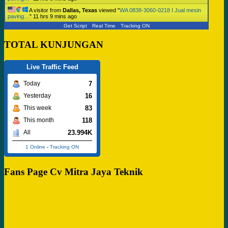
A visitor from
Dallas, Texas
viewed "
WA 0838-3060-0218 I Jual mesin
paving…
"
11 hrs 9 mins ago
Get Script
Real Time
Tracking ON
TOTAL KUNJUNGAN
Live Traffic Feed
7
Today
16
Yesterday
83
This week
118
This month
23.994K
All
1 Online
-
Tracking ON
Fans Page Cv Mitra Jaya Teknik