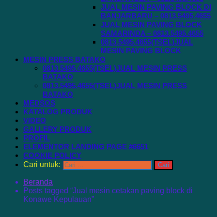
JUAL MESIN PAVING BLOCK DI
BANJARBARU – 0813.5495.4655
JUAL MESIN PAVING BLOCK
SAMARINDA – 0813.5495.4655
0813.5495.4655(TSEL)JUAL
MESIN PAVING BLOCK
MESIN PRESS BATAKO
0813.5495.4655(TSEL)JUAL MESIN PRESS
BATAKO
0813.5495.4655(TSEL)JUAL MESIN PRESS
BATAKO
MEDSOS
KATALOG PRODUK
VIDEO
GALLERY PRODUK
PROFIL
ELEMENTOR LANDING PAGE #6651
COOKIE POLICY
Cari untuk:
Beranda
Posts tagged “Jual mesin cetakan paving block di
Konawe Kepulauan”