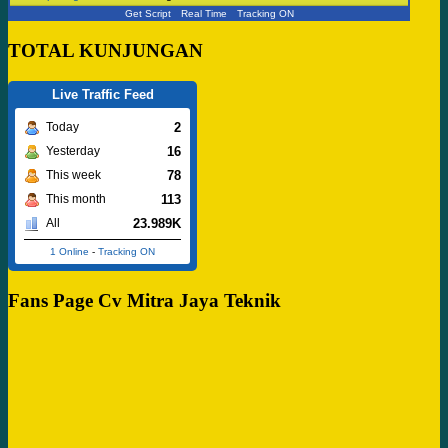
Get Script
Real Time
Tracking ON
TOTAL KUNJUNGAN
Live Traffic Feed
2
Today
16
Yesterday
78
This week
113
This month
23.989K
All
1 Online
-
Tracking ON
Fans Page Cv Mitra Jaya Teknik