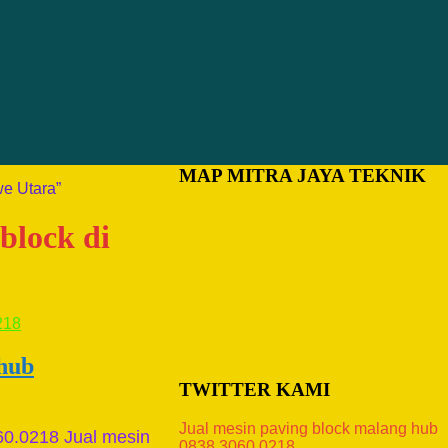
MAP MITRA JAYA TEKNIK
we Utara”
block di
 hub
TWITTER KAMI
Jual mesin paving block malang hub
60.0218 Jual mesin
0838.3060.0218