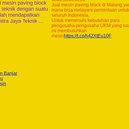
l mesin paving block
Jual mesin paving block di Malang y
a teknik dengan suatu
mana bisa melayani permintaan untu
telah mendapatkan
seluruh Indonesia.
Untuk memenuhi kebutuhan para
itra Jaya Teknik …
pengusaha-pengusaha UKM yang sa
ini membutuhkan
mesin
https://t.co/h42XtEu10F
n Banjar
ru
sin