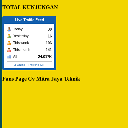
TOTAL KUNJUNGAN
Live Traffic Feed
30
Today
16
Yesterday
106
This week
141
This month
24.017K
All
2 Online
-
Tracking ON
Fans Page Cv Mitra Jaya Teknik