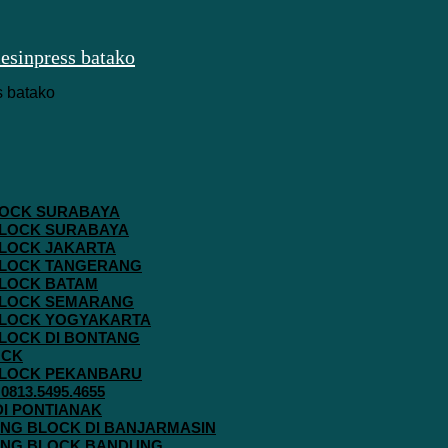
 BLOCK SURABAYA
 BLOCK SURABAYA
 BLOCK JAKARTA
G BLOCK TANGERANG
 BLOCK BATAM
G BLOCK SEMARANG
G BLOCK YOGYAKARTA
 BLOCK DI BONTANG
OCK
G BLOCK PEKANBARU
813.5495.4655
 DI PONTIANAK
AVING BLOCK DI BANJARMASIN
AVING BLOCK BANDUNG