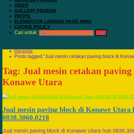
VIDEO
GALLERY PRODUK
PROFIL
ELEMENTOR LANDING PAGE #6651
COOKIE POLICY
Cari untuk:
Beranda
Posts tagged “Jual mesin cetakan paving block di Kona
Tag:
Jual mesin cetakan paving 
Konawe Utara
Jual mesin paving block di Konawe Utara
0838.3060.0218
Jual mesin paving block di Konawe Utara hub 0838.30