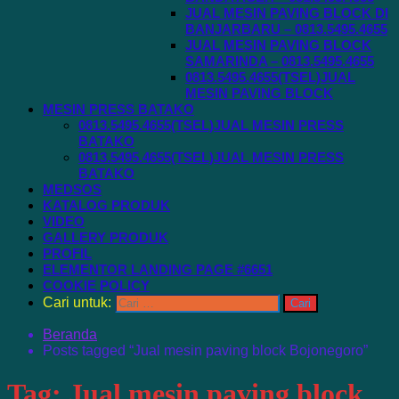
JUAL MESIN PAVING BLOCK DI
BANJARBARU – 0813.5495.4655
JUAL MESIN PAVING BLOCK
SAMARINDA – 0813.5495.4655
0813.5495.4655(TSEL)JUAL
MESIN PAVING BLOCK
MESIN PRESS BATAKO
0813.5495.4655(TSEL)JUAL MESIN PRESS
BATAKO
0813.5495.4655(TSEL)JUAL MESIN PRESS
BATAKO
MEDSOS
KATALOG PRODUK
VIDEO
GALLERY PRODUK
PROFIL
ELEMENTOR LANDING PAGE #6651
COOKIE POLICY
Cari untuk:
Beranda
Posts tagged “Jual mesin paving block Bojonegoro”
Tag:
Jual mesin paving block