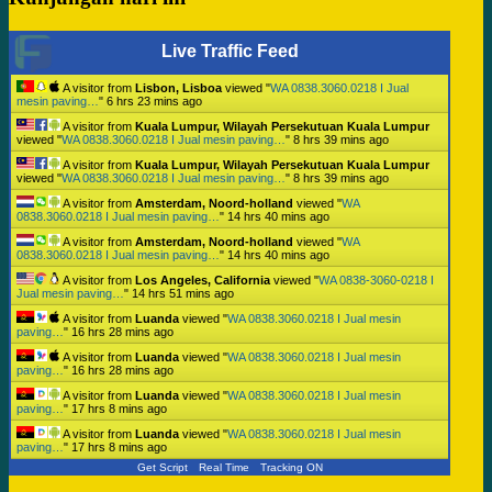
Live Traffic Feed
A visitor from
Lisbon, Lisboa
viewed "
WA 0838.3060.0218 I Jual
mesin paving…
"
6 hrs 23 mins ago
A visitor from
Kuala Lumpur, Wilayah Persekutuan Kuala Lumpur
viewed "
WA 0838.3060.0218 I Jual mesin paving…
"
8 hrs 39 mins ago
A visitor from
Kuala Lumpur, Wilayah Persekutuan Kuala Lumpur
viewed "
WA 0838.3060.0218 I Jual mesin paving…
"
8 hrs 39 mins ago
A visitor from
Amsterdam, Noord-holland
viewed "
WA
0838.3060.0218 I Jual mesin paving…
"
14 hrs 40 mins ago
A visitor from
Amsterdam, Noord-holland
viewed "
WA
0838.3060.0218 I Jual mesin paving…
"
14 hrs 40 mins ago
A visitor from
Los Angeles, California
viewed "
WA 0838-3060-0218 I
Jual mesin paving…
"
14 hrs 51 mins ago
A visitor from
Luanda
viewed "
WA 0838.3060.0218 I Jual mesin
paving…
"
16 hrs 28 mins ago
A visitor from
Luanda
viewed "
WA 0838.3060.0218 I Jual mesin
paving…
"
16 hrs 28 mins ago
A visitor from
Luanda
viewed "
WA 0838.3060.0218 I Jual mesin
paving…
"
17 hrs 8 mins ago
A visitor from
Luanda
viewed "
WA 0838.3060.0218 I Jual mesin
paving…
"
17 hrs 8 mins ago
Get Script
Real Time
Tracking ON