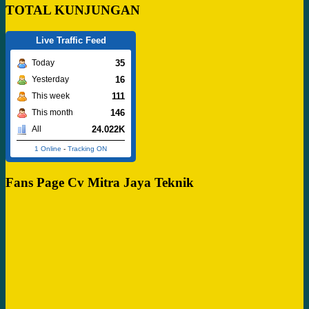
TOTAL KUNJUNGAN
Live Traffic Feed
35
Today
16
Yesterday
111
This week
146
This month
24.022K
All
1 Online
-
Tracking ON
Fans Page Cv Mitra Jaya Teknik