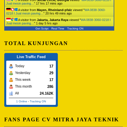
A visitor from
Social Circle, Georgia
viewed "
WA 0838-3060-0218 I
Jual mesin paving…
"
17 hrs 17 mins ago
A visitor from
Mayen, Rheinland-pfalz
viewed "
WA 0838-3060-
0218 I Jual mesin paving…
"
20 hrs 49 mins ago
A visitor from
Jakarta, Jakarta Raya
viewed "
WA 0838-3060-0218 I
Jual mesin paving…
"
1 day 5 hrs ago
Get Script
Real Time
Tracking ON
TOTAL KUNJUNGAN
Live Traffic Feed
17
Today
29
Yesterday
17
This week
286
This month
24.162K
All
1 Online
-
Tracking ON
FANS PAGE CV MITRA JAYA TEKNIK