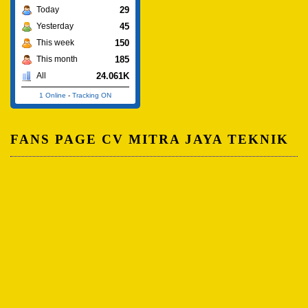
29
Today
45
Yesterday
150
This week
185
This month
24.061K
All
1 Online
-
Tracking ON
FANS PAGE CV MITRA JAYA TEKNIK