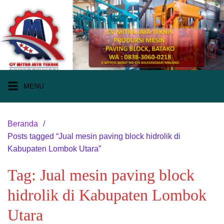
Langsung
ke
konten
MENU
Beranda
Posts tagged “Jual mesin paving block hidrolik di
Kabupaten Lombok Utara”
Tag:
Jual mesin paving block
hidrolik di Kabupaten Lombok
Utara