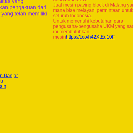
litas yang
Jual mesin paving block di Malang y
tkan pengakuan dari
mana bisa melayani permintaan untu
 yang telah memiliki
seluruh Indonesia.
Untuk memenuhi kebutuhan para
pengusaha-pengusaha UKM yang sa
ini membutuhkan
mesin
https://t.co/h42XtEu10F
n Banjar
ru
sin