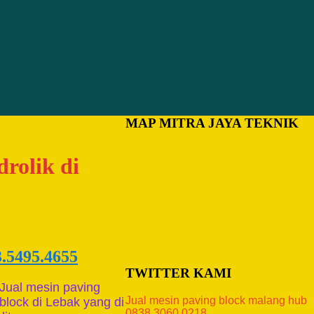
MAP MITRA JAYA TEKNIK
drolik di
3.5495.4655
TWITTER KAMI
Jual mesin paving
Jual mesin paving block malang hub
block di Lebak yang di
0838.3060.0218