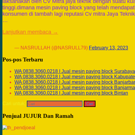
laksanakan oleh CV Mitra jaya teknik dengan suatu kua
tinggi.dimana mesin paving block yang telah mendapa
konsumen di tambah lagi reputasi Cv mitra Jaya Teknik
…
Lanjutkan membaca →
— NASRULLAH (@NASRULL79)
February 13, 2023
Pos-pos Terbaru
WA 0838.3060.0218 I Jual mesin paving block Surabaya
WA 0838.3060.0218 I Jual mesin paving block Kabupate
WA 0838.3060.0218 I Jual mesin paving block Banjarba
WA 0838.3060.0218 I Jual mesin paving block Banjarma
WA 0838.3060.0218 I Jual mesin paving block Bintan
Cari untuk:
Penjual JUJUR Dan Ramah