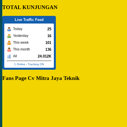
TOTAL KUNJUNGAN
Live Traffic Feed
25
Today
16
Yesterday
101
This week
136
This month
24.012K
All
1 Online
-
Tracking ON
Fans Page Cv Mitra Jaya Teknik