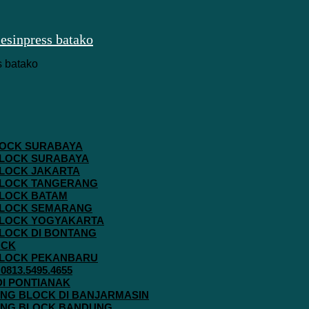
 BLOCK SURABAYA
 BLOCK SURABAYA
 BLOCK JAKARTA
G BLOCK TANGERANG
 BLOCK BATAM
G BLOCK SEMARANG
G BLOCK YOGYAKARTA
 BLOCK DI BONTANG
OCK
G BLOCK PEKANBARU
813.5495.4655
 DI PONTIANAK
AVING BLOCK DI BANJARMASIN
AVING BLOCK BANDUNG