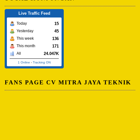
Live Traffic Feed
15
Today
45
Yesterday
136
This week
171
This month
24.047K
All
1 Online
-
Tracking ON
FANS PAGE CV MITRA JAYA TEKNIK