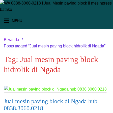
L
a
n
MENU
g
s
u
Beranda
n
Posts tagged “Jual mesin paving block hidrolik di Ngada”
g
k
Tag:
Jual mesin paving block
e
k
hidrolik di Ngada
o
n
t
e
n
Jual mesin paving block di Ngada hub
0838.3060.0218