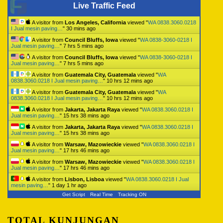
Live Traffic Feed
A visitor from
Los Angeles, California
viewed "
WA 0838.3060.0218
I Jual mesin paving…
"
30 mins ago
A visitor from
Council Bluffs, Iowa
viewed "
WA 0838-3060-0218 I
Jual mesin paving…
"
7 hrs 5 mins ago
A visitor from
Council Bluffs, Iowa
viewed "
WA 0838-3060-0218 I
Jual mesin paving…
"
7 hrs 5 mins ago
A visitor from
Guatemala City, Guatemala
viewed "
WA
0838.3060.0218 I Jual mesin paving…
"
10 hrs 12 mins ago
A visitor from
Guatemala City, Guatemala
viewed "
WA
0838.3060.0218 I Jual mesin paving…
"
10 hrs 12 mins ago
A visitor from
Jakarta, Jakarta Raya
viewed "
WA 0838.3060.0218 I
Jual mesin paving…
"
15 hrs 38 mins ago
A visitor from
Jakarta, Jakarta Raya
viewed "
WA 0838.3060.0218 I
Jual mesin paving…
"
15 hrs 38 mins ago
A visitor from
Warsaw, Mazowieckie
viewed "
WA 0838.3060.0218 I
Jual mesin paving…
"
17 hrs 46 mins ago
A visitor from
Warsaw, Mazowieckie
viewed "
WA 0838.3060.0218 I
Jual mesin paving…
"
17 hrs 46 mins ago
A visitor from
Lisbon, Lisboa
viewed "
WA 0838.3060.0218 I Jual
mesin paving…
"
1 day 1 hr ago
Get Script
Real Time
Tracking ON
TOTAL KUNJUNGAN