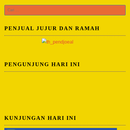
C
a
r
PENJUAL JUJUR DAN RAMAH
i
u
n
t
u
PENGUNJUNG HARI INI
k
:
KUNJUNGAN HARI INI