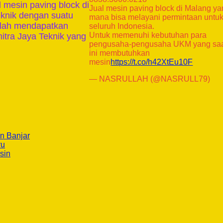
 mesin paving block di
Jual mesin paving block di Malang y
eknik dengan suatu
mana bisa melayani permintaan untu
telah mendapatkan
seluruh Indonesia.
Untuk memenuhi kebutuhan para
itra Jaya Teknik yang
pengusaha-pengusaha UKM yang sa
ini membutuhkan
mesin
https://t.co/h42XtEu10F
— NASRULLAH (@NASRULL79)
n Banjar
ru
sin