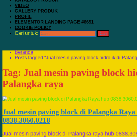
VIDEO
GALLERY PRODUK
PROFIL
ELEMENTOR LANDING PAGE #6651
COOKIE POLICY
Cari untuk:
Beranda
Posts tagged “Jual mesin paving block hidrolik di Palan
Tag:
Jual mesin paving block hi
Palangka raya
Jual mesin paving block di Palangka Raya
0838.3060.0218
Jual mesin paving block di Palangka raya hub 0838.30