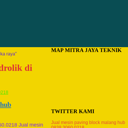
MAP MITRA JAYA TEKNIK
gka raya”
drolik di
 hub
TWITTER KAMI
Jual mesin paving block malang hub
60.0218 Jual mesin
0838.3060.0218