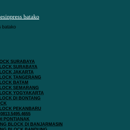
 BLOCK SURABAYA
 BLOCK SURABAYA
 BLOCK JAKARTA
G BLOCK TANGERANG
 BLOCK BATAM
G BLOCK SEMARANG
G BLOCK YOGYAKARTA
 BLOCK DI BONTANG
OCK
G BLOCK PEKANBARU
813.5495.4655
 DI PONTIANAK
AVING BLOCK DI BANJARMASIN
AVING BLOCK BANDUNG