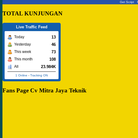
Get Script
TOTAL KUNJUNGAN
Live Traffic Feed
13
Today
46
Yesterday
73
This week
108
This month
23.984K
All
1 Online
-
Tracking ON
Fans Page Cv Mitra Jaya Teknik