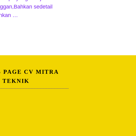
nggan,Bahkan sedetail
uhkan …
S PAGE CV MITRA
A TEKNIK