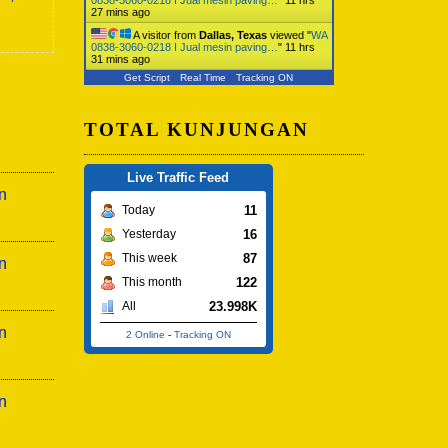
27 mins ago
A visitor from
Dallas, Texas
viewed "
WA
0838-3060-0218 I Jual mesin paving…
"
11 hrs
31 mins ago
Get Script
Real Time
Tracking ON
TOTAL KUNJUNGAN
Live Traffic Feed
n
11
Today
16
Yesterday
87
This week
n
122
This month
23.998K
All
n
2 Online
-
Tracking ON
n