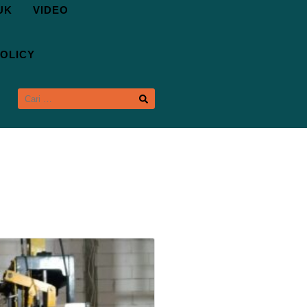
UK
VIDEO
OLICY
CARI
UNTUK: