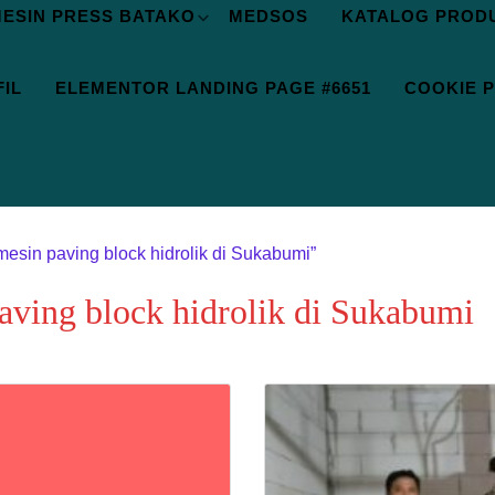
ESIN PRESS BATAKO
MEDSOS
KATALOG PROD
IL
ELEMENTOR LANDING PAGE #6651
COOKIE P
mesin paving block hidrolik di Sukabumi”
aving block hidrolik di Sukabumi