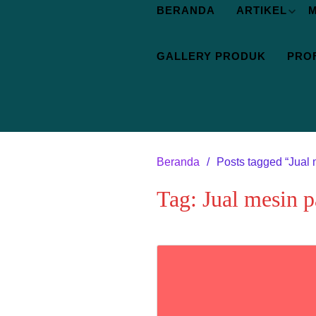
BERANDA
ARTIKEL
M
GALLERY PRODUK
PROF
Beranda
Posts tagged “Jual 
Tag:
Jual mesin p