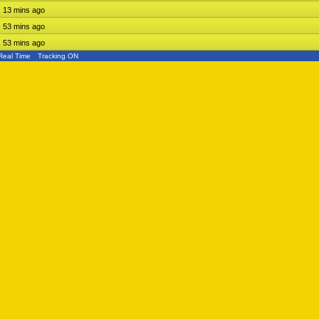
s 13 mins ago
s 53 mins ago
s 53 mins ago
Real Time
Tracking ON