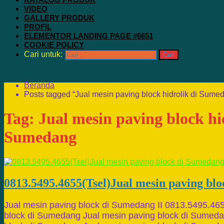
VIDEO
GALLERY PRODUK
PROFIL
ELEMENTOR LANDING PAGE #6651
COOKIE POLICY
Cari untuk:
Beranda
Posts tagged “Jual mesin paving block hidrolik di Sume
Tag:
Jual mesin paving block hi
Sumedang
0813.5495.4655(Tsel)Jual mesin paving bl
Jual mesin paving block di Sumedang II 0813.5495.46
block di Sumedang Jual mesin paving block di Sumeda