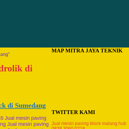
MAP MITRA JAYA TEKNIK
dang”
drolik di
ock di Sumedang
TWITTER KAMI
55 Jual mesin paving
Jual mesin paving block malang hub
ng Jual mesin paving
0838.3060.0218