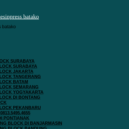
 BLOCK SURABAYA
 BLOCK SURABAYA
 BLOCK JAKARTA
G BLOCK TANGERANG
 BLOCK BATAM
G BLOCK SEMARANG
G BLOCK YOGYAKARTA
 BLOCK DI BONTANG
OCK
G BLOCK PEKANBARU
813.5495.4655
 DI PONTIANAK
AVING BLOCK DI BANJARMASIN
AVING BLOCK BANDUNG