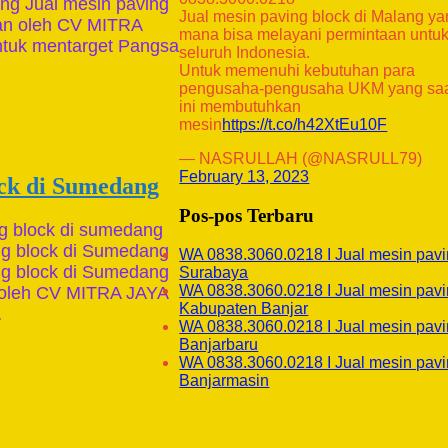
ng Jual mesin paving
Jual mesin paving block di Malang y
kan oleh CV MITRA
mana bisa melayani permintaan untu
tuk mentarget Pangsa
seluruh Indonesia.
Untuk memenuhi kebutuhan para
pengusaha-pengusaha UKM yang sa
ini membutuhkan
mesin
https://t.co/h42XtEu10F
— NASRULLAH (@NASRULL79)
February 13, 2023
ock di Sumedang
Pos-pos Terbaru
ng block di sumedang
ng block di Sumedang
WA 0838.3060.0218 I Jual mesin pavi
ng block di Sumedang
Surabaya
WA 0838.3060.0218 I Jual mesin pavi
n oleh CV MITRA JAYA
Kabupaten Banjar
…
WA 0838.3060.0218 I Jual mesin pavi
Banjarbaru
WA 0838.3060.0218 I Jual mesin pavi
Banjarmasin