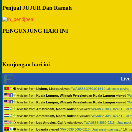
Penjual JUJUR Dan Ramah
PENGUNJUNG HARI INI
Kunjungan hari ini
Live 
A visitor from
Lisbon, Lisboa
viewed "
WA 0838.3060.0218 I Jual mesin paving
A visitor from
Kuala Lumpur, Wilayah Persekutuan Kuala Lumpur
viewed "
WA
A visitor from
Kuala Lumpur, Wilayah Persekutuan Kuala Lumpur
viewed "
WA
A visitor from
Amsterdam, Noord-holland
viewed "
WA 0838.3060.0218 I Jual 
A visitor from
Amsterdam, Noord-holland
viewed "
WA 0838.3060.0218 I Jual 
A visitor from
Los Angeles, California
viewed "
WA 0838-3060-0218 I Jual mesi
A visitor from
Luanda
viewed "
WA 0838.3060.0218 I Jual mesin paving…
"
16 hr