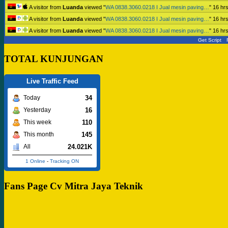
A visitor from
Luanda
viewed "
WA 0838.3060.0218 I Jual mesin paving…
"
16 hr
A visitor from
Luanda
viewed "
WA 0838.3060.0218 I Jual mesin paving…
"
16 hr
A visitor from
Luanda
viewed "
WA 0838.3060.0218 I Jual mesin paving…
"
16 hr
Get Script
TOTAL KUNJUNGAN
Live Traffic Feed
34
Today
16
Yesterday
110
This week
145
This month
24.021K
All
1 Online
-
Tracking ON
Fans Page Cv Mitra Jaya Teknik