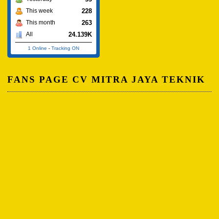
228
This week
263
This month
24.139K
All
1 Online
-
Tracking ON
FANS PAGE CV MITRA JAYA TEKNIK