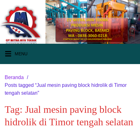
Langsung
ke
konten
MENU
Beranda
Posts tagged “Jual mesin paving block hidrolik di Timor
tengah selatan”
Tag:
Jual mesin paving block
hidrolik di Timor tengah selatan