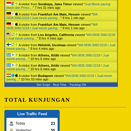
A visitor from
Surabaya, Jawa Timur
viewed "
Jual Mesin paving
block dan Press…
"
7 hrs 31 mins ago
A visitor from
Frankfurt Am Main, Hessen
viewed "
WA
0838.3060.0218 I Jual mesin paving…
"
8 hrs 1 min ago
A visitor from
Frankfurt Am Main, Hessen
viewed "
WA
0838.3060.0218 I Jual mesin paving…
"
8 hrs 1 min ago
A visitor from
Los Angeles, California
viewed "
WA 0838.3060.0218
I Jual mesin paving…
"
8 hrs 4 mins ago
A visitor from
Helsinki, Uusimaa
viewed "
WA 0838.3060.0218 I Jual
mesin paving…
"
8 hrs 4 mins ago
A visitor from
Athens, Attiki
viewed "
WA 0838.3060.0218 I Jual
mesin paving…
"
10 hrs 6 mins ago
A visitor from
Athens, Attiki
viewed "
WA 0838.3060.0218 I Jual
mesin paving…
"
10 hrs 6 mins ago
A visitor from
Budapest
viewed "
WA 0838.3060.0218 I Jual mesin
paving…
"
10 hrs 53 mins ago
Get Script
Real Time
Tracking ON
TOTAL KUNJUNGAN
Live Traffic Feed
23
Today
55
Yesterday