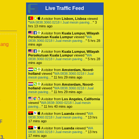
Live Traffic Feed
A visitor from
Lisbon, Lisboa
viewed
"
WA 0838.3060.0218 I Jual mesin paving…
"
3
hrs 13 mins ago
A visitor from
Kuala Lumpur, Wilayah
Persekutuan Kuala Lumpur
viewed "
WA
0838.3060.0218 I Jual mesin paving…
"
5 hrs 28
lang
mins ago
A visitor from
Kuala Lumpur, Wilayah
Persekutuan Kuala Lumpur
viewed "
WA
0838.3060.0218 I Jual mesin paving…
"
5 hrs 28
mins ago
A visitor from
Amsterdam, Noord-
holland
viewed "
WA 0838.3060.0218 I Jual
mesin paving…
"
11 hrs 29 mins ago
A visitor from
Amsterdam, Noord-
holland
viewed "
WA 0838.3060.0218 I Jual
mesin paving…
"
11 hrs 29 mins ago
a
A visitor from
Los Angeles, California
viewed "
WA 0838-3060-0218 I Jual mesin
paving…
"
11 hrs 40 mins ago
A visitor from
Luanda
viewed "
WA
0838.3060.0218 I Jual mesin paving…
"
13 hrs
0F
17 mins ago
A visitor from
Luanda
viewed "
WA
0838.3060.0218 I Jual mesin paving…
"
13 hrs
17 mins ago
3,