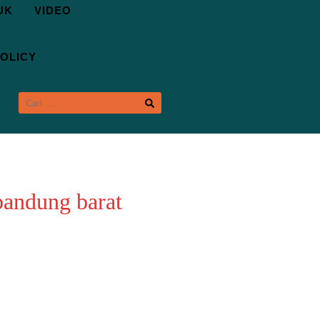
UK
VIDEO
OLICY
CARI
UNTUK:
bandung barat