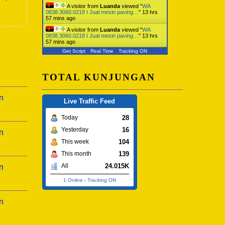
A visitor from
Luanda
viewed "
WA
0838.3060.0218 I Jual mesin paving…
"
13 hrs
57 mins ago
A visitor from
Luanda
viewed "
WA
0838.3060.0218 I Jual mesin paving…
"
13 hrs
57 mins ago
Get Script
Real Time
Tracking ON
TOTAL KUNJUNGAN
n
Live Traffic Feed
28
Today
16
Yesterday
n
104
This week
139
This month
24.015K
All
n
1 Online
-
Tracking ON
n