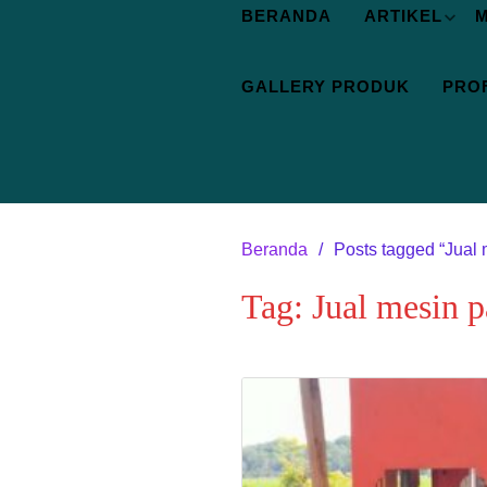
BERANDA
ARTIKEL
M
GALLERY PRODUK
PROF
Beranda
Posts tagged “Jual
Tag:
Jual mesin 