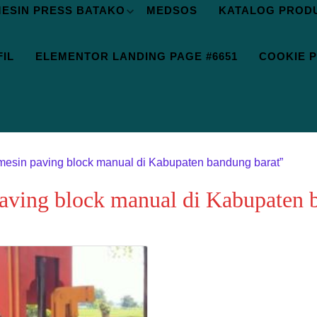
ESIN PRESS BATAKO
MEDSOS
KATALOG PROD
IL
ELEMENTOR LANDING PAGE #6651
COOKIE P
 mesin paving block manual di Kabupaten bandung barat”
paving block manual di Kabupaten 