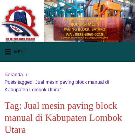
Langsung
ke
konten
MENU
Beranda
Posts tagged “Jual mesin paving block manual di
Kabupaten Lombok Utara”
Tag:
Jual mesin paving block
manual di Kabupaten Lombok
Utara