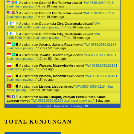
A visitor from
Council Bluffs, Iowa
viewed "
WA 0838-3060-0218 I
Jual mesin paving…
"
4 hrs 19 mins ago
A visitor from
Council Bluffs, Iowa
viewed "
WA 0838-3060-0218 I
Jual mesin paving…
"
4 hrs 19 mins ago
A visitor from
Guatemala City, Guatemala
viewed "
WA
0838.3060.0218 I Jual mesin paving…
"
7 hrs 26 mins ago
A visitor from
Guatemala City, Guatemala
viewed "
WA
0838.3060.0218 I Jual mesin paving…
"
7 hrs 26 mins ago
A visitor from
Jakarta, Jakarta Raya
viewed "
WA 0838.3060.0218 I
Jual mesin paving…
"
12 hrs 52 mins ago
A visitor from
Jakarta, Jakarta Raya
viewed "
WA 0838.3060.0218 I
Jual mesin paving…
"
12 hrs 52 mins ago
A visitor from
Warsaw, Mazowieckie
viewed "
WA 0838.3060.0218 I
Jual mesin paving…
"
15 hrs ago
A visitor from
Warsaw, Mazowieckie
viewed "
WA 0838.3060.0218 I
Jual mesin paving…
"
15 hrs ago
A visitor from
Lisbon, Lisboa
viewed "
WA 0838.3060.0218 I Jual
mesin paving…
"
22 hrs 18 mins ago
A visitor from
Kuala Lumpur, Wilayah Persekutuan Kuala
Lumpur
viewed "
WA 0838.3060.0218 I Jual mesin paving…
"
1 day ago
Get Script
Real Time
Tracking ON
TOTAL KUNJUNGAN