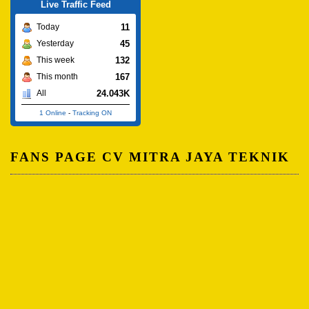
Live Traffic Feed
11
Today
45
Yesterday
132
This week
167
This month
24.043K
All
1 Online
-
Tracking ON
FANS PAGE CV MITRA JAYA TEKNIK