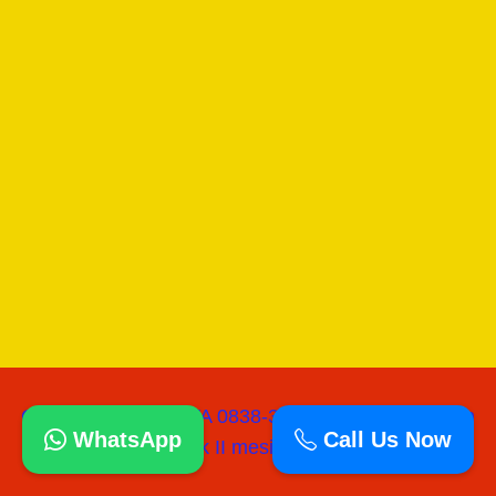
Copyright © 2026 WA 0838-3060-0218 I Jual Mesin
WhatsApp
Call Us Now
paving block II mesinpress batako