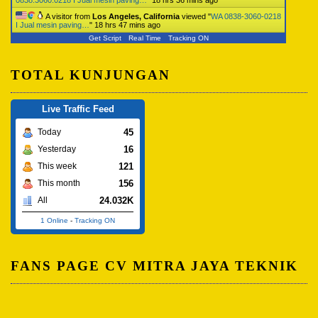
0838.3060.0218 I Jual mesin paving…
"
18 hrs 36 mins ago
A visitor from
Los Angeles, California
viewed "
WA 0838-3060-0218
I Jual mesin paving…
"
18 hrs 47 mins ago
Get Script
Real Time
Tracking ON
TOTAL KUNJUNGAN
Live Traffic Feed
45
Today
16
Yesterday
121
This week
156
This month
24.032K
All
1 Online
-
Tracking ON
FANS PAGE CV MITRA JAYA TEKNIK