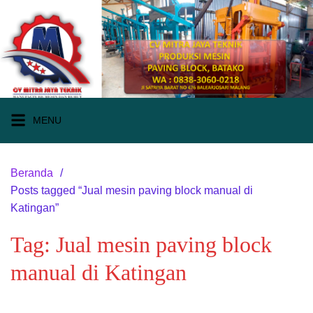
Langsung
ke
konten
MENU
Beranda
Posts tagged “Jual mesin paving block manual di
Katingan”
Tag:
Jual mesin paving block
manual di Katingan