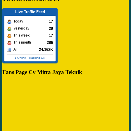
Live Traffic Feed
17
Today
29
Yesterday
17
This week
286
This month
24.162K
All
1 Online
-
Tracking ON
Fans Page Cv Mitra Jaya Teknik