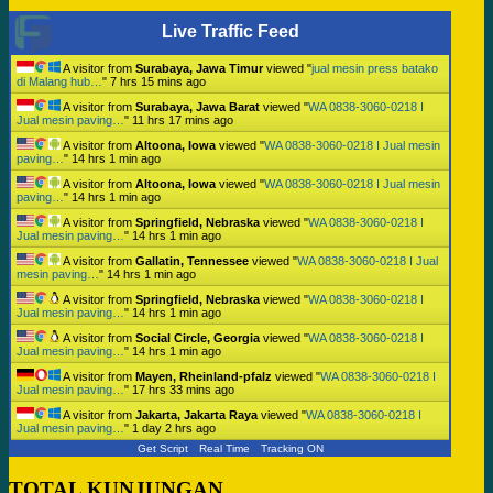
Live Traffic Feed
A visitor from
Surabaya, Jawa Timur
viewed "
jual mesin press batako
di Malang hub…
"
7 hrs 15 mins ago
A visitor from
Surabaya, Jawa Barat
viewed "
WA 0838-3060-0218 I
Jual mesin paving…
"
11 hrs 17 mins ago
A visitor from
Altoona, Iowa
viewed "
WA 0838-3060-0218 I Jual mesin
paving…
"
14 hrs 1 min ago
A visitor from
Altoona, Iowa
viewed "
WA 0838-3060-0218 I Jual mesin
paving…
"
14 hrs 1 min ago
A visitor from
Springfield, Nebraska
viewed "
WA 0838-3060-0218 I
Jual mesin paving…
"
14 hrs 1 min ago
A visitor from
Gallatin, Tennessee
viewed "
WA 0838-3060-0218 I Jual
mesin paving…
"
14 hrs 1 min ago
A visitor from
Springfield, Nebraska
viewed "
WA 0838-3060-0218 I
Jual mesin paving…
"
14 hrs 1 min ago
A visitor from
Social Circle, Georgia
viewed "
WA 0838-3060-0218 I
Jual mesin paving…
"
14 hrs 1 min ago
A visitor from
Mayen, Rheinland-pfalz
viewed "
WA 0838-3060-0218 I
Jual mesin paving…
"
17 hrs 33 mins ago
A visitor from
Jakarta, Jakarta Raya
viewed "
WA 0838-3060-0218 I
Jual mesin paving…
"
1 day 2 hrs ago
Get Script
Real Time
Tracking ON
TOTAL KUNJUNGAN