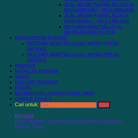
JUAL MESIN PAVING BLOCK DI
BANJARBARU – 0813.5495.4655
JUAL MESIN PAVING BLOCK
SAMARINDA – 0813.5495.4655
0813.5495.4655(TSEL)JUAL
MESIN PAVING BLOCK
MESIN PRESS BATAKO
0813.5495.4655(TSEL)JUAL MESIN PRESS
BATAKO
0813.5495.4655(TSEL)JUAL MESIN PRESS
BATAKO
MEDSOS
KATALOG PRODUK
VIDEO
GALLERY PRODUK
PROFIL
ELEMENTOR LANDING PAGE #6651
COOKIE POLICY
Cari untuk:
Beranda
Posts tagged “Jual mesin paving block manual di
Kolaka Timur”