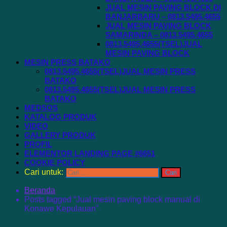
JUAL MESIN PAVING BLOCK DI
BANJARBARU – 0813.5495.4655
JUAL MESIN PAVING BLOCK
SAMARINDA – 0813.5495.4655
0813.5495.4655(TSEL)JUAL
MESIN PAVING BLOCK
MESIN PRESS BATAKO
0813.5495.4655(TSEL)JUAL MESIN PRESS
BATAKO
0813.5495.4655(TSEL)JUAL MESIN PRESS
BATAKO
MEDSOS
KATALOG PRODUK
VIDEO
GALLERY PRODUK
PROFIL
ELEMENTOR LANDING PAGE #6651
COOKIE POLICY
Cari untuk:
Beranda
Posts tagged “Jual mesin paving block manual di
Konawe Kepulauan”