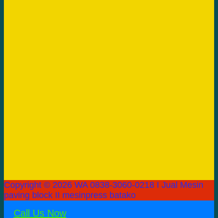
Copyright © 2026 WA 0838-3060-0218 I Jual Mesin
paving block II mesinpress batako
Call Us Now