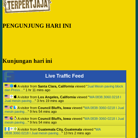
PENGUNJUNG HARI INI
Kunjungan hari ini
Live Traffic Feed
A visitor from
Santa Clara, California
viewed "
Jual Mesin paving block
dan Press…
"
1 hr 11 mins ago
A visitor from
Los Angeles, California
viewed "
WA 0838.3060.0218 I
Jual mesin paving…
"
3 hrs 19 mins ago
A visitor from
Council Bluffs, Iowa
viewed "
WA 0838-3060-0218 I Jual
mesin paving…
"
9 hrs 54 mins ago
A visitor from
Council Bluffs, Iowa
viewed "
WA 0838-3060-0218 I Jual
mesin paving…
"
9 hrs 54 mins ago
A visitor from
Guatemala City, Guatemala
viewed "
WA
0838.3060.0218 I Jual mesin paving…
"
13 hrs 2 mins ago