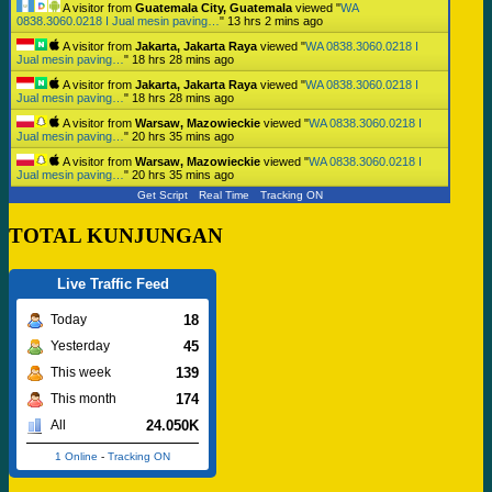
A visitor from
Guatemala City, Guatemala
viewed "
WA
0838.3060.0218 I Jual mesin paving…
"
13 hrs 2 mins ago
A visitor from
Jakarta, Jakarta Raya
viewed "
WA 0838.3060.0218 I
Jual mesin paving…
"
18 hrs 28 mins ago
A visitor from
Jakarta, Jakarta Raya
viewed "
WA 0838.3060.0218 I
Jual mesin paving…
"
18 hrs 28 mins ago
A visitor from
Warsaw, Mazowieckie
viewed "
WA 0838.3060.0218 I
Jual mesin paving…
"
20 hrs 35 mins ago
A visitor from
Warsaw, Mazowieckie
viewed "
WA 0838.3060.0218 I
Jual mesin paving…
"
20 hrs 35 mins ago
Get Script
Real Time
Tracking ON
TOTAL KUNJUNGAN
Live Traffic Feed
18
Today
45
Yesterday
139
This week
174
This month
24.050K
All
1 Online
-
Tracking ON