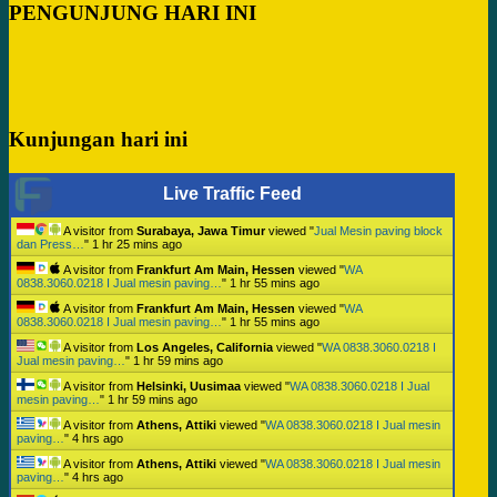
PENGUNJUNG HARI INI
Kunjungan hari ini
Live Traffic Feed
A visitor from
Surabaya, Jawa Timur
viewed "
Jual Mesin paving block
dan Press…
"
1 hr 25 mins ago
A visitor from
Frankfurt Am Main, Hessen
viewed "
WA
0838.3060.0218 I Jual mesin paving…
"
1 hr 55 mins ago
A visitor from
Frankfurt Am Main, Hessen
viewed "
WA
0838.3060.0218 I Jual mesin paving…
"
1 hr 55 mins ago
A visitor from
Los Angeles, California
viewed "
WA 0838.3060.0218 I
Jual mesin paving…
"
1 hr 59 mins ago
A visitor from
Helsinki, Uusimaa
viewed "
WA 0838.3060.0218 I Jual
mesin paving…
"
1 hr 59 mins ago
A visitor from
Athens, Attiki
viewed "
WA 0838.3060.0218 I Jual mesin
paving…
"
4 hrs ago
A visitor from
Athens, Attiki
viewed "
WA 0838.3060.0218 I Jual mesin
paving…
"
4 hrs ago