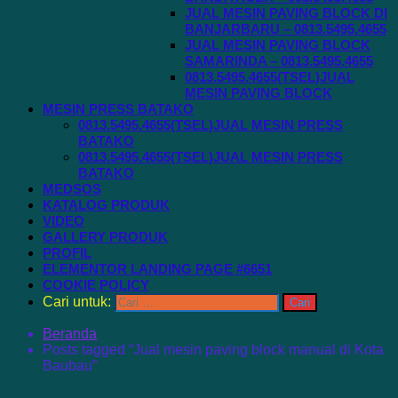
JUAL MESIN PAVING BLOCK DI
BANJARBARU – 0813.5495.4655
JUAL MESIN PAVING BLOCK
SAMARINDA – 0813.5495.4655
0813.5495.4655(TSEL)JUAL
MESIN PAVING BLOCK
MESIN PRESS BATAKO
0813.5495.4655(TSEL)JUAL MESIN PRESS
BATAKO
0813.5495.4655(TSEL)JUAL MESIN PRESS
BATAKO
MEDSOS
KATALOG PRODUK
VIDEO
GALLERY PRODUK
PROFIL
ELEMENTOR LANDING PAGE #6651
COOKIE POLICY
Cari untuk:
Beranda
Posts tagged “Jual mesin paving block manual di Kota
Baubau”