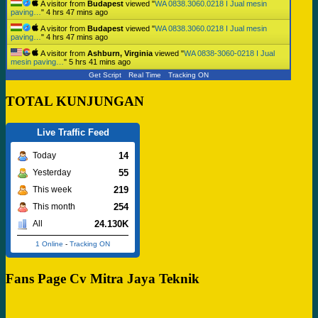
A visitor from
Budapest
viewed "
WA 0838.3060.0218 I Jual mesin
paving…
"
4 hrs 47 mins ago
A visitor from
Budapest
viewed "
WA 0838.3060.0218 I Jual mesin
paving…
"
4 hrs 47 mins ago
A visitor from
Ashburn, Virginia
viewed "
WA 0838-3060-0218 I Jual
mesin paving…
"
5 hrs 41 mins ago
Get Script
Real Time
Tracking ON
TOTAL KUNJUNGAN
Live Traffic Feed
14
Today
55
Yesterday
219
This week
254
This month
24.130K
All
1 Online
-
Tracking ON
Fans Page Cv Mitra Jaya Teknik