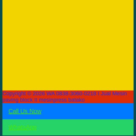
Copyright © 2026 WA 0838-3060-0218 I Jual Mesin
paving block II mesinpress batako
Call Us Now
WhatsApp