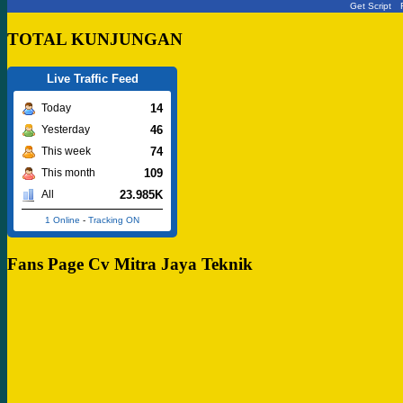
Get Script
TOTAL KUNJUNGAN
Live Traffic Feed
14
Today
46
Yesterday
74
This week
109
This month
23.985K
All
1 Online
-
Tracking ON
Fans Page Cv Mitra Jaya Teknik