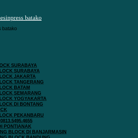
 BLOCK SURABAYA
 BLOCK SURABAYA
 BLOCK JAKARTA
G BLOCK TANGERANG
 BLOCK BATAM
G BLOCK SEMARANG
G BLOCK YOGYAKARTA
 BLOCK DI BONTANG
OCK
G BLOCK PEKANBARU
813.5495.4655
 DI PONTIANAK
AVING BLOCK DI BANJARMASIN
AVING BLOCK BANDUNG