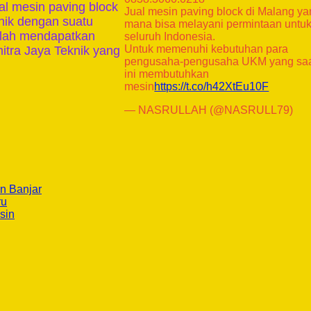
al mesin paving block
Jual mesin paving block di Malang y
knik dengan suatu
mana bisa melayani permintaan untu
telah mendapatkan
seluruh Indonesia.
Untuk memenuhi kebutuhan para
itra Jaya Teknik yang
pengusaha-pengusaha UKM yang sa
ini membutuhkan
mesin
https://t.co/h42XtEu10F
— NASRULLAH (@NASRULL79)
n Banjar
ru
sin