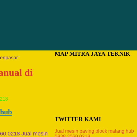
MAP MITRA JAYA TEKNIK
Denpasar”
anual di
 hub
TWITTER KAMI
Jual mesin paving block malang hub
060.0218 Jual mesin
0838.3060.0218