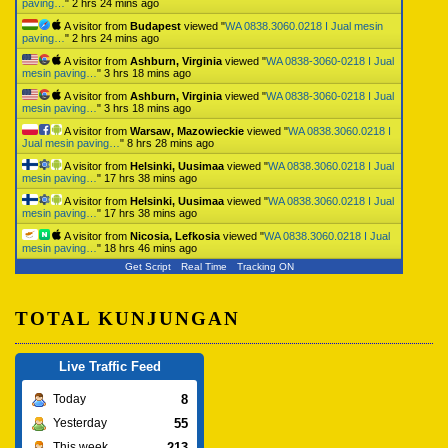
paving…
"
2 hrs 24 mins ago
A visitor from
Budapest
viewed "
WA 0838.3060.0218 I Jual mesin
paving…
"
2 hrs 24 mins ago
A visitor from
Ashburn, Virginia
viewed "
WA 0838-3060-0218 I Jual
mesin paving…
"
3 hrs 18 mins ago
A visitor from
Ashburn, Virginia
viewed "
WA 0838-3060-0218 I Jual
mesin paving…
"
3 hrs 18 mins ago
A visitor from
Warsaw, Mazowieckie
viewed "
WA 0838.3060.0218 I
Jual mesin paving…
"
8 hrs 28 mins ago
A visitor from
Helsinki, Uusimaa
viewed "
WA 0838.3060.0218 I Jual
mesin paving…
"
17 hrs 38 mins ago
A visitor from
Helsinki, Uusimaa
viewed "
WA 0838.3060.0218 I Jual
mesin paving…
"
17 hrs 38 mins ago
A visitor from
Nicosia, Lefkosia
viewed "
WA 0838.3060.0218 I Jual
mesin paving…
"
18 hrs 46 mins ago
Get Script
Real Time
Tracking ON
TOTAL KUNJUNGAN
Live Traffic Feed
8
Today
55
Yesterday
213
This week