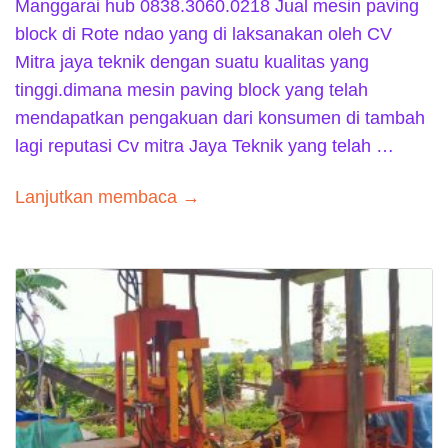
Manggarai hub 0838.3060.0218 Jual mesin paving
block di Rote ndao yang di laksanakan oleh CV
Mitra jaya teknik dengan suatu kualitas yang
tinggi.dimana mesin paving block yang telah
mendapatkan pengakuan dari konsumen di tambah
lagi reputasi Cv mitra Jaya Teknik yang telah …
Lanjutkan membaca →