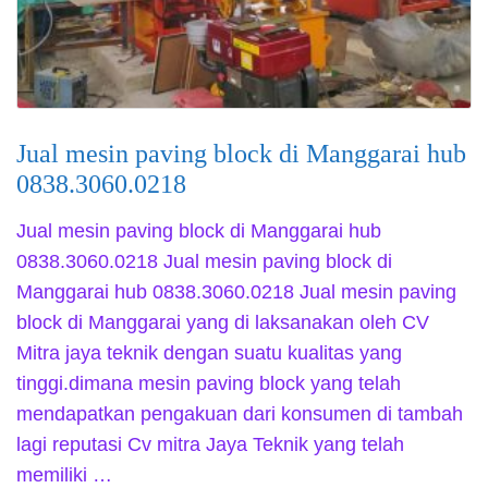
Jual mesin paving block di Manggarai hub
0838.3060.0218
Jual mesin paving block di Manggarai hub
0838.3060.0218 Jual mesin paving block di
Manggarai hub 0838.3060.0218 Jual mesin paving
block di Manggarai yang di laksanakan oleh CV
Mitra jaya teknik dengan suatu kualitas yang
tinggi.dimana mesin paving block yang telah
mendapatkan pengakuan dari konsumen di tambah
lagi reputasi Cv mitra Jaya Teknik yang telah
memiliki …