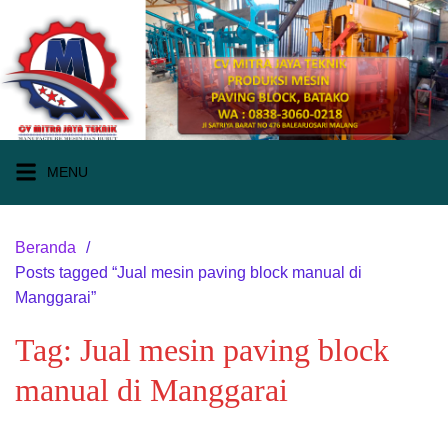
Langsung
ke
konten
MENU
Beranda
Posts tagged “Jual mesin paving block manual di
Manggarai”
Tag:
Jual mesin paving block
manual di Manggarai